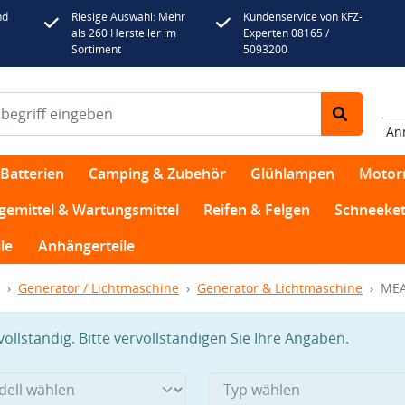
nd
Riesige Auswahl: Mehr
Kundenservice von KFZ-
als 260 Hersteller im
Experten 08165 /
Sortiment
5093200
An
Batterien
Camping & Zubehör
Glühlampen
Motor
egemittel & Wartungsmittel
Reifen & Felgen
Schneeket
le
Anhängerteile
Generator / Lichtmaschine
Generator & Lichtmaschine
MEA
llständig. Bitte vervollständigen Sie Ihre Angaben.