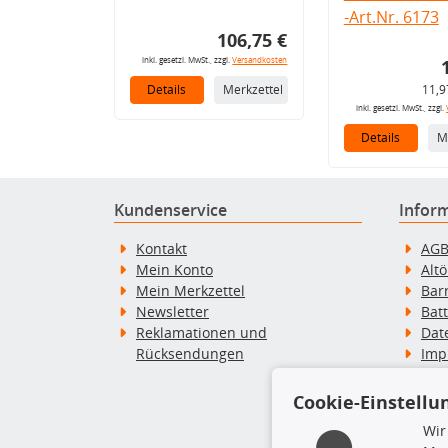
-Art.Nr. 6173
106,75 €
inkl. gesetzl. MwSt., zzgl.
Versandkosten
Details
Merkzettel
11,9
inkl. gesetzl. MwSt., zzgl.
Details
M
Kundenservice
Infor
Kontakt
AG
Mein Konto
Alt
Mein Merkzettel
Bar
Newsletter
Bat
Reklamationen und
Dat
Rücksendungen
Imp
Wid
Wid
Cookie-Einstellu
Zah
Wir