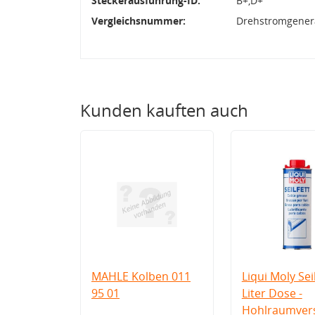
Steckerausführung-ID:
B+,D+
Vergleichsnummer:
Drehstromgenera
Kunden kauften auch
MAHLE Kolben 011
Liqui Moly Seil
95 01
Liter Dose -
Hohlraumvers