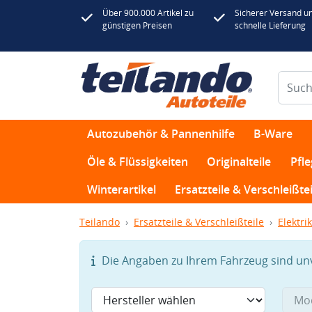
Über 900.000 Artikel zu
Sicherer Versand u
günstigen Preisen
schnelle Lieferung
Autozubehör & Pannenhilfe
B-Ware
Öle & Flüssigkeiten
Originalteile
Pfl
Winterartikel
Ersatzteile & Verschleißtei
Teilando
Ersatzteile & Verschleißteile
Elektrik
Die Angaben zu Ihrem Fahrzeug sind unvo