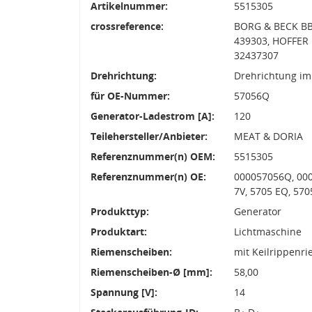
Artikelnummer:
5515305
crossreference:
BORG & BECK BB
439303, HOFFER
32437307
Drehrichtung:
Drehrichtung im
für OE-Nummer:
57056Q
Generator-Ladestrom [A]:
120
Teilehersteller/Anbieter:
MEAT & DORIA
Referenznummer(n) OEM:
5515305
Referenznummer(n) OE:
000057056Q, 000
7V, 5705 EQ, 57
Produkttyp:
Generator
Produktart:
Lichtmaschine
Riemenscheiben:
mit Keilrippenr
Riemenscheiben-Ø [mm]:
58,00
Spannung [V]:
14