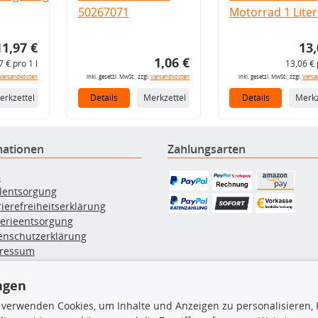
50267071
Motorrad 1 Liter
11,97 €
13,
1,06 €
7 € pro 1 l
13,06 € 
Versandkosten
inkl. gesetzl. MwSt., zzgl.
Versandkosten
inkl. gesetzl. MwSt., zzgl.
Versa
erkzettel
Details
Merkzettel
Details
Merkz
mationen
Zahlungsarten
B
ölentsorgung
rierefreiheitserklärung
terieentsorgung
enschutzerklärung
ressum
errufsbelehrung
erruf des Vertrags
ngen
lung & Versand
 verwenden Cookies, um Inhalte und Anzeigen zu personalisieren, 