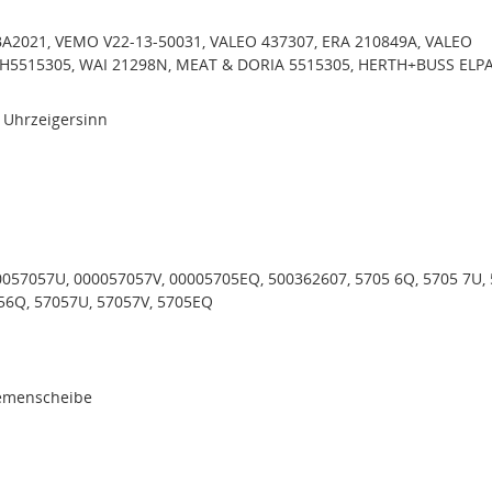
A2021, VEMO V22-13-50031, VALEO 437307, ERA 210849A, VALEO
 H5515305, WAI 21298N, MEAT & DORIA 5515305, HERTH+BUSS ELP
 Uhrzeigersinn
057057U, 000057057V, 00005705EQ, 500362607, 5705 6Q, 5705 7U,
056Q, 57057U, 57057V, 5705EQ
iemenscheibe