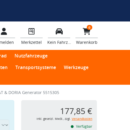
0
melden
Merkzettel
Kein Fahrzeug
Warenkorb
rad
Nutzfahrzeuge
ten
Transportsysteme
Werkzeuge
T & DORIA Generator 5515305
177,85 €
inkl. gesetzl. MwSt., zzgl.
Versandkosten
Verfügbar