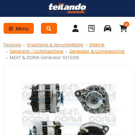
0
Menü
Teilando
Ersatzteile & Verschleißteile
Elektrik
Generator / Lichtmaschine
Generator & Lichtmaschine
MEAT & DORIA Generator 5515295