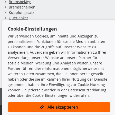
Bremsbeläge
Bremsscheiben
Kupplungssatz
Querlenker
Radlager
Cookie-Einstellungen
Stoßdämpfer
Wir verwenden Cookies, um Inhalte und Anzeigen zu
personalisieren, Funktionen für soziale Medien anbieten
TecDoc Inside
zu können und die Zugriffe auf unserer Website zu
analysieren. Außerdem geben wir Informationen zu Ihrer
Verwendung unserer Website an unsere Partner für
soziale Medien, Werbung und Analysen weiter. Unsere
Partner führen diese Informationen möglicherweise mit
Die hier angezeigten Daten insbesondere die gesamte Datenbank dürfen
weiteren Daten zusammen, die Sie ihnen bereit gestellt
nicht kopiert werden.
haben oder die sie im Rahmen Ihrer Nutzung der Dienste
gesammelt haben. Ihre Einwilligung zur Cookie-Nutzung
Es ist zu unterlassen, die Daten oder die gesamte Datenbank ohne
können Sie jederzeit wieder in der Datenschutzerklärung
vorherige Zustimmung von TecDoc zu vervielfältigen, zu verbreiten
und/oder diese Handlungen durch Dritte ausführen zu lassen. Ein
oder über die Cookie-Einstellungen widerrufen.
Zuwiderhandeln stellt eine Urheberrechtsverletzung dar und wird verfolgt.
Alle akzeptieren
Bitte prüfen Sie, ob das über unseren Onlineshop identifizierte Ersatzteil
auch tatsächlich dem gesuchten Ersatzteil entspricht.