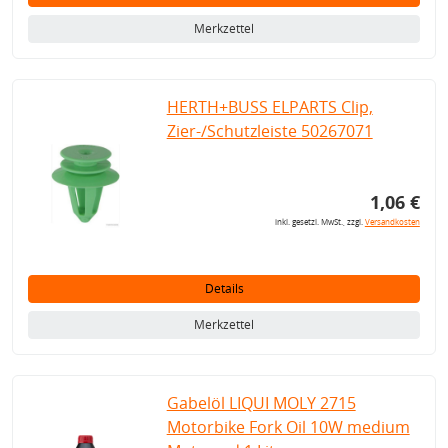
Merkzettel
HERTH+BUSS ELPARTS Clip,
Zier-/Schutzleiste 50267071
1,06 €
inkl. gesetzl. MwSt., zzgl.
Versandkosten
Details
Merkzettel
Gabelöl LIQUI MOLY 2715
Motorbike Fork Oil 10W medium