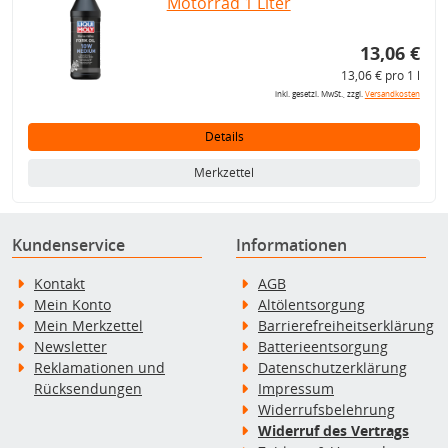
Motorrad 1 Liter
13,06 €
13,06 € pro 1 l
inkl. gesetzl. MwSt., zzgl.
Versandkosten
Details
Merkzettel
Kundenservice
Informationen
Kontakt
AGB
Mein Konto
Altölentsorgung
Mein Merkzettel
Barrierefreiheitserklärung
Newsletter
Batterieentsorgung
Reklamationen und
Datenschutzerklärung
Rücksendungen
Impressum
Widerrufsbelehrung
Widerruf des Vertrags