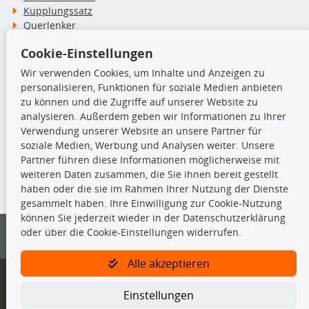
Kupplungssatz
Querlenker
Radlager
Cookie-Einstellungen
Stoßdämpfer
Wir verwenden Cookies, um Inhalte und Anzeigen zu
personalisieren, Funktionen für soziale Medien anbieten
TecDoc Inside
zu können und die Zugriffe auf unserer Website zu
analysieren. Außerdem geben wir Informationen zu Ihrer
Verwendung unserer Website an unsere Partner für
soziale Medien, Werbung und Analysen weiter. Unsere
Partner führen diese Informationen möglicherweise mit
Die hier angezeigten Daten insbesondere die gesamte Datenbank dürfen
weiteren Daten zusammen, die Sie ihnen bereit gestellt
nicht kopiert werden.
haben oder die sie im Rahmen Ihrer Nutzung der Dienste
gesammelt haben. Ihre Einwilligung zur Cookie-Nutzung
Es ist zu unterlassen, die Daten oder die gesamte Datenbank ohne
können Sie jederzeit wieder in der Datenschutzerklärung
vorherige Zustimmung von TecDoc zu vervielfältigen, zu verbreiten
oder über die Cookie-Einstellungen widerrufen.
und/oder diese Handlungen durch Dritte ausführen zu lassen. Ein
Zuwiderhandeln stellt eine Urheberrechtsverletzung dar und wird verfolgt.
Alle akzeptieren
Bitte prüfen Sie, ob das über unseren Onlineshop identifizierte Ersatzteil
auch tatsächlich dem gesuchten Ersatzteil entspricht.
Einstellungen
Gegebenenfalls sind ergänzende Informationen notwendig, um