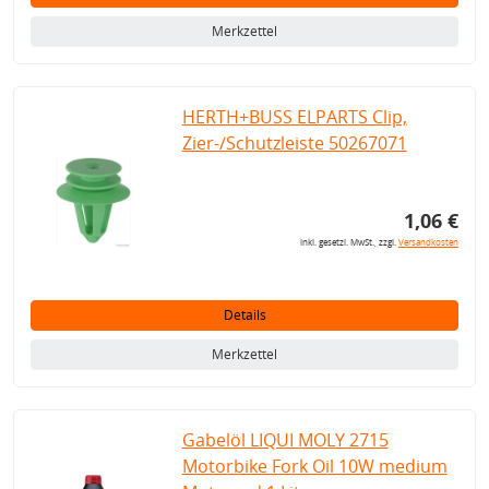
Merkzettel
HERTH+BUSS ELPARTS Clip,
Zier-/Schutzleiste 50267071
1,06 €
inkl. gesetzl. MwSt., zzgl.
Versandkosten
Details
Merkzettel
Gabelöl LIQUI MOLY 2715
Motorbike Fork Oil 10W medium