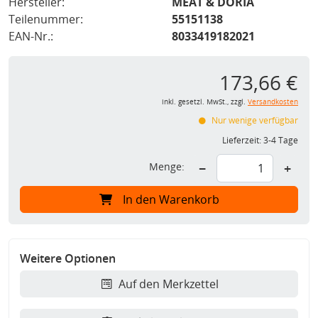
Hersteller:
MEAT & DORIA
Teilenummer:
55151138
EAN-Nr.:
8033419182021
173,66 €
inkl. gesetzl. MwSt., zzgl.
Versandkosten
Nur wenige verfügbar
Lieferzeit:
3-4 Tage
Menge:
−
+
In den Warenkorb
Weitere Optionen
Auf den Merkzettel