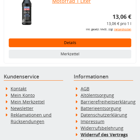
Motorrad 1 Liter
13,06 €
13,06 € pro 1 l
inkl. gesetzl. MwSt., zzgl.
Versandkosten
Details
Merkzettel
Kundenservice
Informationen
Kontakt
AGB
Mein Konto
Altölentsorgung
Mein Merkzettel
Barrierefreiheitserklärung
Newsletter
Batterieentsorgung
Reklamationen und
Datenschutzerklärung
Rücksendungen
Impressum
Widerrufsbelehrung
Widerruf des Vertrags