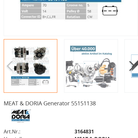
MEAT & DORIA Generator 55151138
Art.Nr.:
3164831