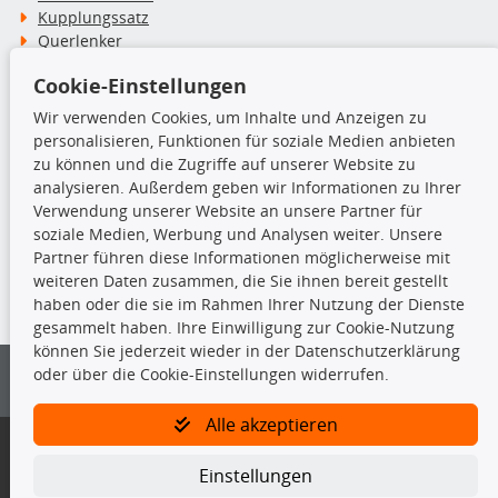
Kupplungssatz
Querlenker
Radlager
Cookie-Einstellungen
Stoßdämpfer
Wir verwenden Cookies, um Inhalte und Anzeigen zu
personalisieren, Funktionen für soziale Medien anbieten
TecDoc Inside
zu können und die Zugriffe auf unserer Website zu
analysieren. Außerdem geben wir Informationen zu Ihrer
Verwendung unserer Website an unsere Partner für
soziale Medien, Werbung und Analysen weiter. Unsere
Partner führen diese Informationen möglicherweise mit
Die hier angezeigten Daten insbesondere die gesamte Datenbank dürfen
weiteren Daten zusammen, die Sie ihnen bereit gestellt
nicht kopiert werden.
haben oder die sie im Rahmen Ihrer Nutzung der Dienste
gesammelt haben. Ihre Einwilligung zur Cookie-Nutzung
Es ist zu unterlassen, die Daten oder die gesamte Datenbank ohne
können Sie jederzeit wieder in der Datenschutzerklärung
vorherige Zustimmung von TecDoc zu vervielfältigen, zu verbreiten
oder über die Cookie-Einstellungen widerrufen.
und/oder diese Handlungen durch Dritte ausführen zu lassen. Ein
Zuwiderhandeln stellt eine Urheberrechtsverletzung dar und wird verfolgt.
Alle akzeptieren
Bitte prüfen Sie, ob das über unseren Onlineshop identifizierte Ersatzteil
auch tatsächlich dem gesuchten Ersatzteil entspricht.
Einstellungen
Gegebenenfalls sind ergänzende Informationen notwendig, um