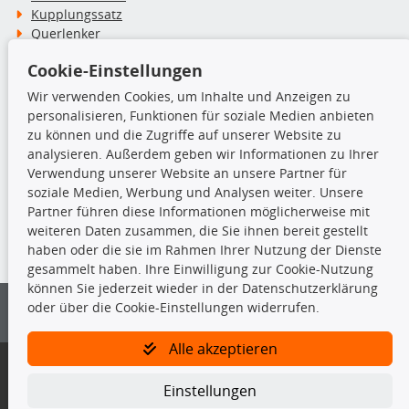
Kupplungssatz
Querlenker
Radlager
Cookie-Einstellungen
Stoßdämpfer
Wir verwenden Cookies, um Inhalte und Anzeigen zu
personalisieren, Funktionen für soziale Medien anbieten
TecDoc Inside
zu können und die Zugriffe auf unserer Website zu
analysieren. Außerdem geben wir Informationen zu Ihrer
Verwendung unserer Website an unsere Partner für
soziale Medien, Werbung und Analysen weiter. Unsere
Partner führen diese Informationen möglicherweise mit
Die hier angezeigten Daten insbesondere die gesamte Datenbank dürfen
weiteren Daten zusammen, die Sie ihnen bereit gestellt
nicht kopiert werden.
haben oder die sie im Rahmen Ihrer Nutzung der Dienste
gesammelt haben. Ihre Einwilligung zur Cookie-Nutzung
Es ist zu unterlassen, die Daten oder die gesamte Datenbank ohne
können Sie jederzeit wieder in der Datenschutzerklärung
vorherige Zustimmung von TecDoc zu vervielfältigen, zu verbreiten
oder über die Cookie-Einstellungen widerrufen.
und/oder diese Handlungen durch Dritte ausführen zu lassen. Ein
Zuwiderhandeln stellt eine Urheberrechtsverletzung dar und wird verfolgt.
Alle akzeptieren
Bitte prüfen Sie, ob das über unseren Onlineshop identifizierte Ersatzteil
auch tatsächlich dem gesuchten Ersatzteil entspricht.
Einstellungen
Gegebenenfalls sind ergänzende Informationen notwendig, um