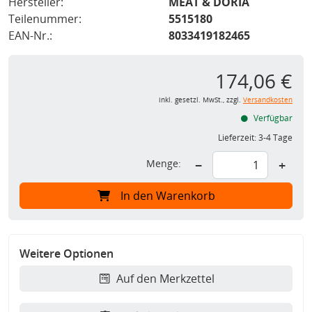
Hersteller:
MEAT & DORIA
Teilenummer:
5515180
EAN-Nr.:
8033419182465
174,06 €
inkl. gesetzl. MwSt., zzgl.
Versandkosten
Verfügbar
Lieferzeit:
3-4 Tage
Menge:
−
+
In den Warenkorb
Weitere Optionen
Auf den Merkzettel