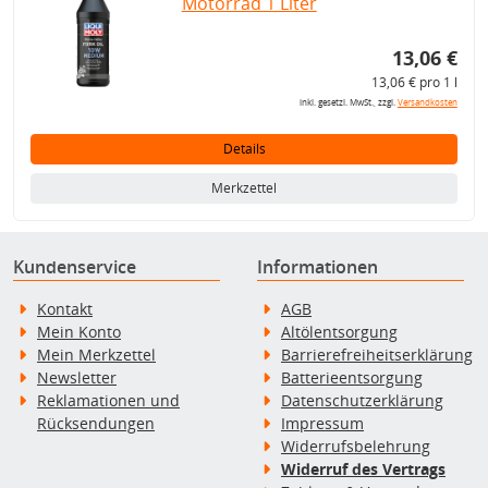
Motorrad 1 Liter
13,06 €
13,06 € pro 1 l
inkl. gesetzl. MwSt., zzgl.
Versandkosten
Details
Merkzettel
Kundenservice
Informationen
Kontakt
AGB
Mein Konto
Altölentsorgung
Mein Merkzettel
Barrierefreiheitserklärung
Newsletter
Batterieentsorgung
Reklamationen und
Datenschutzerklärung
Rücksendungen
Impressum
Widerrufsbelehrung
Widerruf des Vertrags