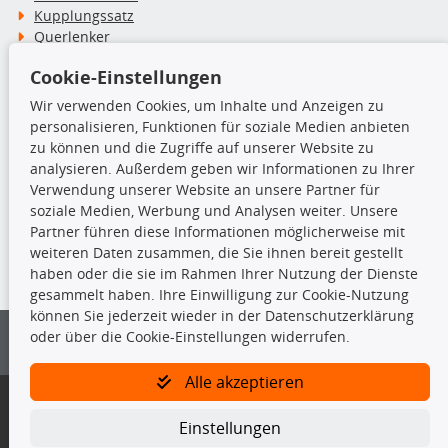
Kupplungssatz
Querlenker
Radlager
Cookie-Einstellungen
Stoßdämpfer
Wir verwenden Cookies, um Inhalte und Anzeigen zu
personalisieren, Funktionen für soziale Medien anbieten
TecDoc Inside
zu können und die Zugriffe auf unserer Website zu
analysieren. Außerdem geben wir Informationen zu Ihrer
Verwendung unserer Website an unsere Partner für
soziale Medien, Werbung und Analysen weiter. Unsere
Partner führen diese Informationen möglicherweise mit
Die hier angezeigten Daten insbesondere die gesamte Datenbank dürfen
weiteren Daten zusammen, die Sie ihnen bereit gestellt
nicht kopiert werden.
haben oder die sie im Rahmen Ihrer Nutzung der Dienste
gesammelt haben. Ihre Einwilligung zur Cookie-Nutzung
Es ist zu unterlassen, die Daten oder die gesamte Datenbank ohne
können Sie jederzeit wieder in der Datenschutzerklärung
vorherige Zustimmung von TecDoc zu vervielfältigen, zu verbreiten
oder über die Cookie-Einstellungen widerrufen.
und/oder diese Handlungen durch Dritte ausführen zu lassen. Ein
Zuwiderhandeln stellt eine Urheberrechtsverletzung dar und wird verfolgt.
Alle akzeptieren
Bitte prüfen Sie, ob das über unseren Onlineshop identifizierte Ersatzteil
auch tatsächlich dem gesuchten Ersatzteil entspricht.
Einstellungen
Gegebenenfalls sind ergänzende Informationen notwendig, um