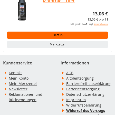
Motorrad 1 Liter
13,06 €
13,06 € pro 1 l
inkl. gesetzl. MwSt., zzgl.
Versandkosten
Details
Merkzettel
Kundenservice
Informationen
Kontakt
AGB
Mein Konto
Altölentsorgung
Mein Merkzettel
Barrierefreiheitserklärung
Newsletter
Batterieentsorgung
Reklamationen und
Datenschutzerklärung
Rücksendungen
Impressum
Widerrufsbelehrung
Widerruf des Vertrags