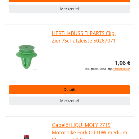
Merkzettel
HERTH+BUSS ELPARTS Clip,
Zier-/Schutzleiste 50267071
1,06 €
inkl. gesetzl. MwSt., zzgl.
Versandkosten
Details
Merkzettel
Gabelöl LIQUI MOLY 2715
Motorbike Fork Oil 10W medium