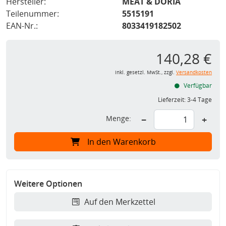
Hersteller:
MEAT & DORIA
Teilenummer:
5515191
EAN-Nr.:
8033419182502
140,28 €
inkl. gesetzl. MwSt., zzgl.
Versandkosten
Verfügbar
Lieferzeit:
3-4 Tage
Menge:
−
+
In den Warenkorb
Weitere Optionen
Auf den Merkzettel