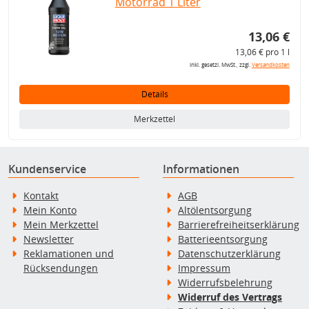
Motorrad 1 Liter
13,06 €
13,06 € pro 1 l
inkl. gesetzl. MwSt., zzgl.
Versandkosten
Details
Merkzettel
Kundenservice
Informationen
Kontakt
AGB
Mein Konto
Altölentsorgung
Mein Merkzettel
Barrierefreiheitserklärung
Newsletter
Batterieentsorgung
Reklamationen und
Datenschutzerklärung
Rücksendungen
Impressum
Widerrufsbelehrung
Widerruf des Vertrags