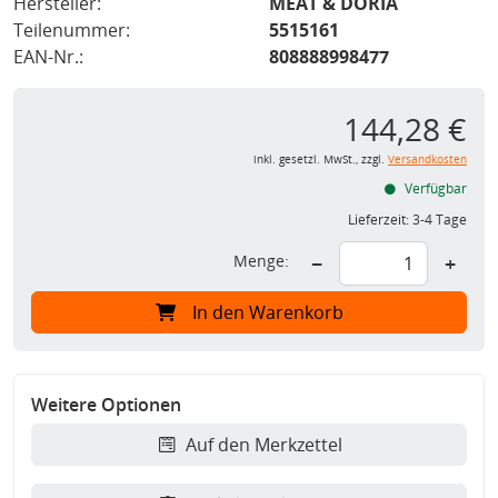
Hersteller:
MEAT & DORIA
Teilenummer:
5515161
EAN-Nr.:
808888998477
144,28 €
inkl. gesetzl. MwSt., zzgl.
Versandkosten
Verfügbar
Lieferzeit:
3-4 Tage
Menge:
−
+
In den Warenkorb
Weitere Optionen
Auf den Merkzettel