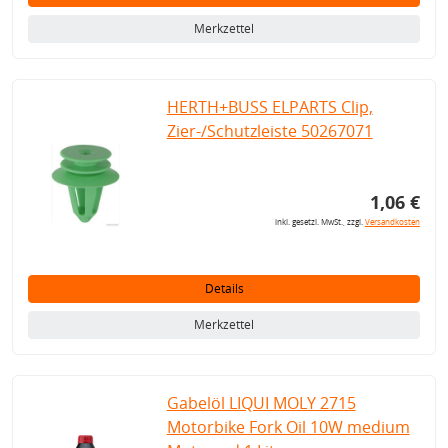
Merkzettel
HERTH+BUSS ELPARTS Clip,
Zier-/Schutzleiste 50267071
1,06 €
inkl. gesetzl. MwSt., zzgl.
Versandkosten
Details
Merkzettel
Gabelöl LIQUI MOLY 2715
Motorbike Fork Oil 10W medium