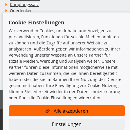
Kupplungssatz
Querlenker
Radlager
Cookie-Einstellungen
Stoßdämpfer
Wir verwenden Cookies, um Inhalte und Anzeigen zu
personalisieren, Funktionen für soziale Medien anbieten
TecDoc Inside
zu können und die Zugriffe auf unserer Website zu
analysieren. Außerdem geben wir Informationen zu Ihrer
Verwendung unserer Website an unsere Partner für
soziale Medien, Werbung und Analysen weiter. Unsere
Partner führen diese Informationen möglicherweise mit
Die hier angezeigten Daten insbesondere die gesamte Datenbank dürfen
weiteren Daten zusammen, die Sie ihnen bereit gestellt
nicht kopiert werden.
haben oder die sie im Rahmen Ihrer Nutzung der Dienste
gesammelt haben. Ihre Einwilligung zur Cookie-Nutzung
Es ist zu unterlassen, die Daten oder die gesamte Datenbank ohne
können Sie jederzeit wieder in der Datenschutzerklärung
vorherige Zustimmung von TecDoc zu vervielfältigen, zu verbreiten
oder über die Cookie-Einstellungen widerrufen.
und/oder diese Handlungen durch Dritte ausführen zu lassen. Ein
Zuwiderhandeln stellt eine Urheberrechtsverletzung dar und wird verfolgt.
Alle akzeptieren
Bitte prüfen Sie, ob das über unseren Onlineshop identifizierte Ersatzteil
auch tatsächlich dem gesuchten Ersatzteil entspricht.
Einstellungen
Gegebenenfalls sind ergänzende Informationen notwendig, um