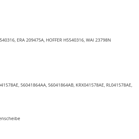
540316, ERA 209475A, HOFFER H5540316, WAI 23798N
41578AE, 56041864AA, 56041864AB, KRX041578AE, RL041578AE,
menscheibe