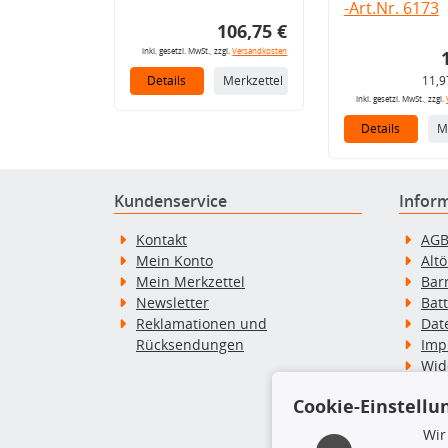
-Art.Nr. 6173
106,75 €
inkl. gesetzl. MwSt., zzgl.
Versandkosten
Details
Merkzettel
11,9
inkl. gesetzl. MwSt., zzgl.
Details
M
Kundenservice
Infor
Kontakt
AG
Mein Konto
Alt
Mein Merkzettel
Bar
Newsletter
Bat
Reklamationen und
Dat
Rücksendungen
Imp
Wid
Wid
Cookie-Einstellu
Zah
Wir