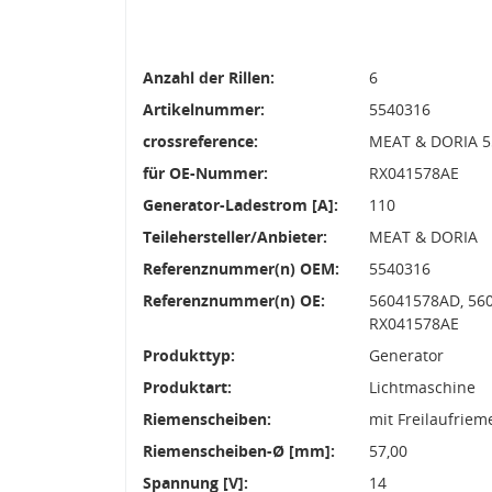
Anzahl der Rillen:
6
Artikelnummer:
5540316
crossreference:
MEAT & DORIA 5
für OE-Nummer:
RX041578AE
Generator-Ladestrom [A]:
110
Teilehersteller/Anbieter:
MEAT & DORIA
Referenznummer(n) OEM:
5540316
Referenznummer(n) OE:
56041578AD, 560
RX041578AE
Produkttyp:
Generator
Produktart:
Lichtmaschine
Riemenscheiben:
mit Freilaufrie
Riemenscheiben-Ø [mm]:
57,00
Spannung [V]:
14