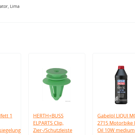
tor, Lima
fett 1
HERTH+BUSS
Gabelöl LIQUI M
ELPARTS Clip,
2715 Motorbike 
iegelung
Zier-/Schutzleiste
Oil 10W medium