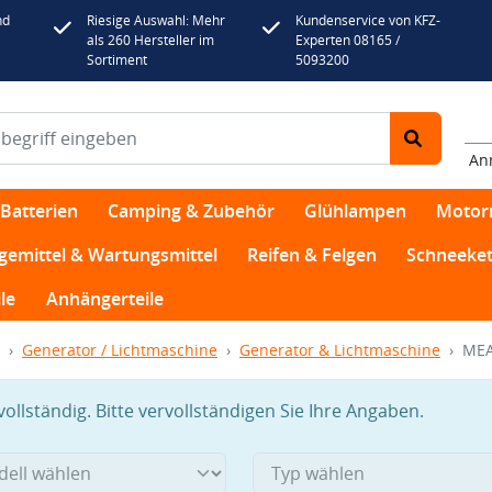
nd
Riesige Auswahl: Mehr
Kundenservice von KFZ-
als 260 Hersteller im
Experten 08165 /
Sortiment
5093200
An
Batterien
Camping & Zubehör
Glühlampen
Motor
egemittel & Wartungsmittel
Reifen & Felgen
Schneeket
le
Anhängerteile
Generator / Lichtmaschine
Generator & Lichtmaschine
MEA
llständig. Bitte vervollständigen Sie Ihre Angaben.