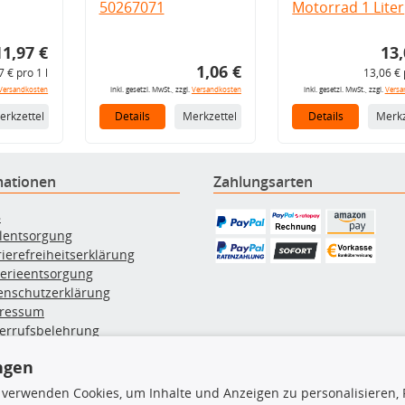
50267071
Motorrad 1 Liter
11,97 €
13,
1,06 €
7 € pro 1 l
13,06 € 
Versandkosten
inkl. gesetzl. MwSt., zzgl.
Versandkosten
inkl. gesetzl. MwSt., zzgl.
Versa
erkzettel
Details
Merkzettel
Details
Merkz
mationen
Zahlungsarten
B
ölentsorgung
rierefreiheitserklärung
terieentsorgung
enschutzerklärung
ressum
errufsbelehrung
erruf des Vertrags
ngen
lung & Versand
 verwenden Cookies, um Inhalte und Anzeigen zu personalisieren, 