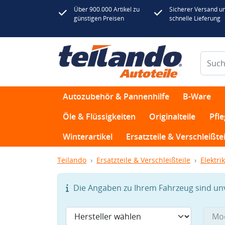
Über 900.000 Artikel zu
Sicherer Versand u
günstigen Preisen
schnelle Lieferung
Autozubehör & Pannenhilfe
B-Ware
Öle & Flüssigkeiten
Originalteile
Pfl
Winterartikel
Ersatzteile & Verschleißtei
Teilando
Ersatzteile & Verschleißteile
Elektrik
Die Angaben zu Ihrem Fahrzeug sind unvo