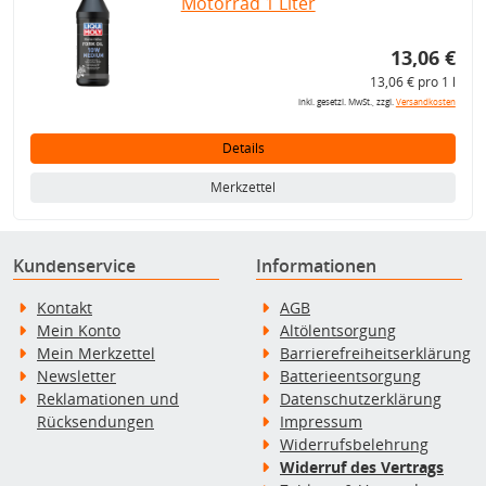
Motorrad 1 Liter
13,06 €
13,06 € pro 1 l
inkl. gesetzl. MwSt., zzgl.
Versandkosten
Details
Merkzettel
Kundenservice
Informationen
Kontakt
AGB
Mein Konto
Altölentsorgung
Mein Merkzettel
Barrierefreiheitserklärung
Newsletter
Batterieentsorgung
Reklamationen und
Datenschutzerklärung
Rücksendungen
Impressum
Widerrufsbelehrung
Widerruf des Vertrags