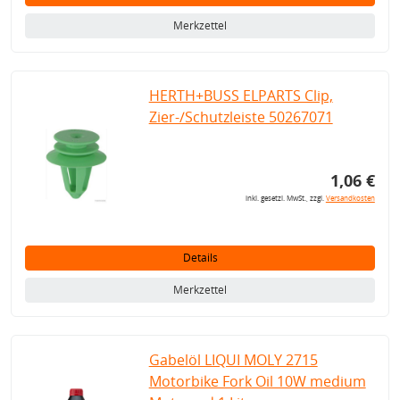
Merkzettel
HERTH+BUSS ELPARTS Clip,
Zier-/Schutzleiste 50267071
1,06 €
inkl. gesetzl. MwSt., zzgl.
Versandkosten
Details
Merkzettel
Gabelöl LIQUI MOLY 2715
Motorbike Fork Oil 10W medium