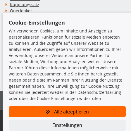
Kupplungssatz
Querlenker
Radlager
Cookie-Einstellungen
Stoßdämpfer
Wir verwenden Cookies, um Inhalte und Anzeigen zu
personalisieren, Funktionen für soziale Medien anbieten
TecDoc Inside
zu können und die Zugriffe auf unserer Website zu
analysieren. Außerdem geben wir Informationen zu Ihrer
Verwendung unserer Website an unsere Partner für
soziale Medien, Werbung und Analysen weiter. Unsere
Partner führen diese Informationen möglicherweise mit
Die hier angezeigten Daten insbesondere die gesamte Datenbank dürfen
weiteren Daten zusammen, die Sie ihnen bereit gestellt
nicht kopiert werden.
haben oder die sie im Rahmen Ihrer Nutzung der Dienste
gesammelt haben. Ihre Einwilligung zur Cookie-Nutzung
Es ist zu unterlassen, die Daten oder die gesamte Datenbank ohne
können Sie jederzeit wieder in der Datenschutzerklärung
vorherige Zustimmung von TecDoc zu vervielfältigen, zu verbreiten
oder über die Cookie-Einstellungen widerrufen.
und/oder diese Handlungen durch Dritte ausführen zu lassen. Ein
Zuwiderhandeln stellt eine Urheberrechtsverletzung dar und wird verfolgt.
Alle akzeptieren
Bitte prüfen Sie, ob das über unseren Onlineshop identifizierte Ersatzteil
auch tatsächlich dem gesuchten Ersatzteil entspricht.
Einstellungen
Gegebenenfalls sind ergänzende Informationen notwendig, um