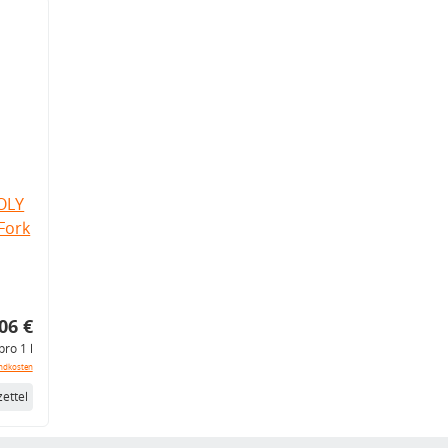
OLY
Fork
06 €
pro 1 l
ndkosten
ettel