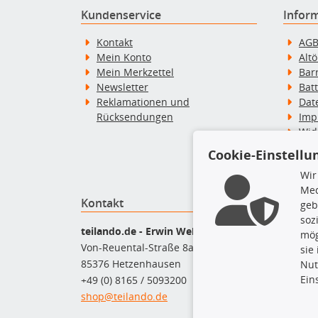
Kundenservice
Infor
Kontakt
AG
Mein Konto
Alt
Mein Merkzettel
Bar
Newsletter
Bat
Reklamationen und
Dat
Rücksendungen
Imp
Wid
Wid
Cookie-Einstellu
Zah
Wir
Med
Kontakt
Top P
geb
soz
Bel
teilando.de - Erwin Weber GmbH
mög
Bre
Von-Reuental-Straße 8a
sie
Bre
85376 Hetzenhausen
Nut
Kup
Ein
+49 (0) 8165 / 5093200
Que
shop@teilando.de
Rad