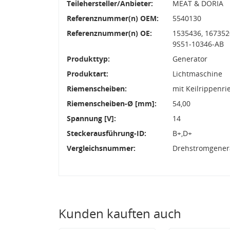
Teilehersteller/Anbieter:
MEAT & DORIA
Referenznummer(n) OEM:
5540130
Referenznummer(n) OE:
1535436, 167352
9S51-10346-AB
Produkttyp:
Generator
Produktart:
Lichtmaschine
Riemenscheiben:
mit Keilrippenr
Riemenscheiben-Ø [mm]:
54,00
Spannung [V]:
14
Steckerausführung-ID:
B+,D+
Vergleichsnummer:
Drehstromgenera
Kunden kauften auch