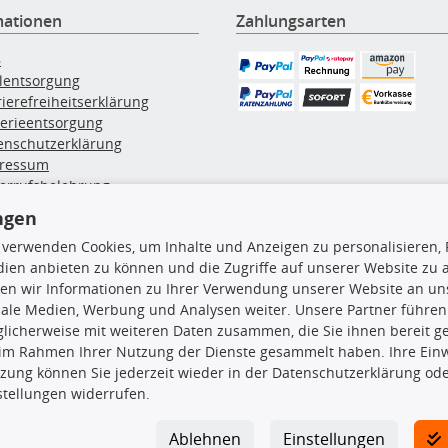
mationen
Zahlungsarten
B
ölentsorgung
rierefreiheitserklärung
terieentsorgung
enschutzerklärung
ressum
errufsbelehrung
erruf des Vertrags
ngen
lung & Versand
 verwenden Cookies, um Inhalte und Anzeigen zu personalisieren, 
ien anbieten zu können und die Zugriffe auf unserer Website zu
rodukte
TecDoc Inside
en wir Informationen zu Ihrer Verwendung unserer Website an uns
iale Medien, Werbung und Analysen weiter. Unsere Partner führen
euchtung
licherweise mit weiteren Daten zusammen, die Sie ihnen bereit ge
msbeläge
 im Rahmen Ihrer Nutzung der Dienste gesammelt haben. Ihre Einwi
msscheiben
zung können Sie jederzeit wieder in der Datenschutzerklärung ode
plungssatz
stellungen widerrufen.
Die hier angezeigten Daten insbesond
rlenker
lager
Es ist zu unterlassen, die Daten ode
Ablehnen
Einstellungen