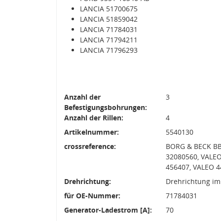
LANCIA 51700675
LANCIA 51859042
LANCIA 71784031
LANCIA 71794211
LANCIA 71796293
Anzahl der
3
Befestigungsbohrungen:
Anzahl der Rillen:
4
Artikelnummer:
5540130
crossreference:
BORG & BECK BB
32080560, VALEO
456407, VALEO 4
Drehrichtung:
Drehrichtung im
für OE-Nummer:
71784031
Generator-Ladestrom [A]:
70