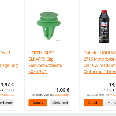
fett 1
HERTH+BUSS
Gabelöl LIQUI M
ELPARTS Clip,
2715 Motorbike 
iegelung
Zier-/Schutzleiste
Oil 10W medium
50267071
Motorrad 1 Liter
11,97 €
13,
1,06 €
7 € pro 1 l
13,06 € 
Versandkosten
inkl. gesetzl. MwSt., zzgl.
Versandkosten
inkl. gesetzl. MwSt., zzgl.
Versa
erkzettel
Details
Merkzettel
Details
Merkz