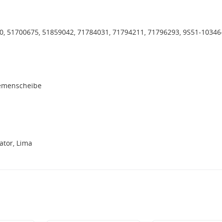
0, 51700675, 51859042, 71784031, 71794211, 71796293, 9S51-10346
iemenscheibe
tor, Lima