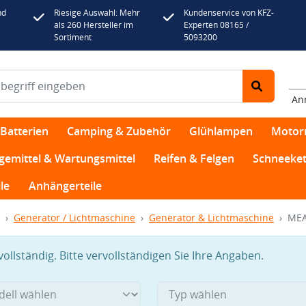
nd
Riesige Auswahl: Mehr
Kundenservice von KFZ-
als 260 Hersteller im
Experten 08165 /
Sortiment
5093200
An
Batterien
Camping & Zubehör
Glühlampen
Motor
egemittel & Wartungsmittel
Reifen & Felgen
Schneeket
le
Anhängerteile
Generator / Lichtmaschine
Generator & Lichtmaschine
MEA
llständig. Bitte vervollständigen Sie Ihre Angaben.