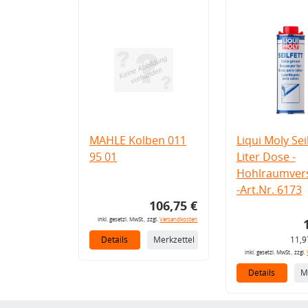
MAHLE Kolben 011
Liqui Moly Seil
95 01
Liter Dose -
Hohlraumvers
-Art.Nr. 6173
106,75 €
inkl. gesetzl. MwSt., zzgl.
Versandkosten
Details
Merkzettel
11,9
inkl. gesetzl. MwSt., zzgl.
Details
M