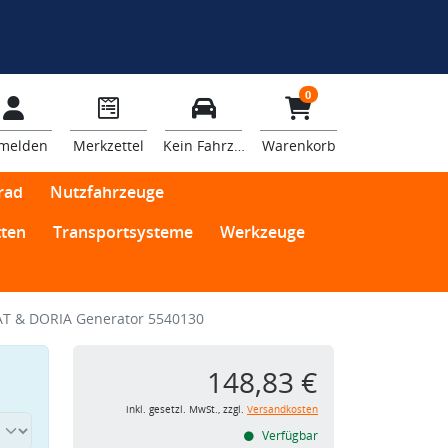
0
melden
Merkzettel
Kein Fahrzeug
Warenkorb
rad
Nutzfahrzeuge
ten
Transportsysteme
Werkzeuge
T & DORIA Generator 5540130
148,83 €
inkl. gesetzl. MwSt., zzgl.
Versandkosten
Verfügbar