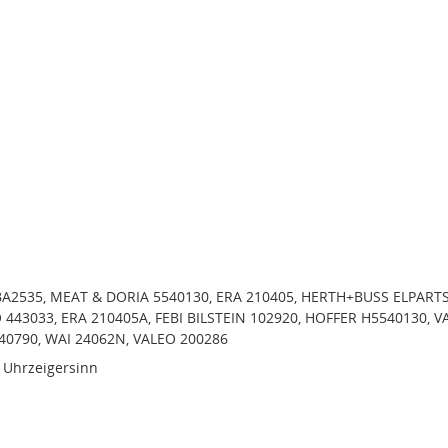
A2535, MEAT & DORIA 5540130, ERA 210405, HERTH+BUSS ELPART
 443033, ERA 210405A, FEBI BILSTEIN 102920, HOFFER H5540130, V
40790, WAI 24062N, VALEO 200286
 Uhrzeigersinn