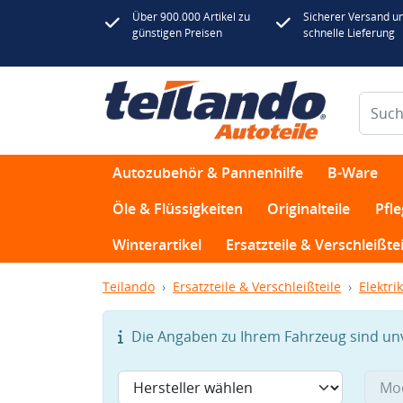
Über 900.000 Artikel zu
Sicherer Versand u
günstigen Preisen
schnelle Lieferung
Autozubehör & Pannenhilfe
B-Ware
Öle & Flüssigkeiten
Originalteile
Pfl
Winterartikel
Ersatzteile & Verschleißtei
Teilando
Ersatzteile & Verschleißteile
Elektrik
Die Angaben zu Ihrem Fahrzeug sind unvo