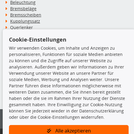
Beleuchtung
Bremsbeläge
Bremsscheiben
Kupplungssatz
Querlenker
Radlager
Cookie-Einstellungen
Stoßdämpfer
Wir verwenden Cookies, um Inhalte und Anzeigen zu
personalisieren, Funktionen für soziale Medien anbieten
TecDoc Inside
zu können und die Zugriffe auf unserer Website zu
analysieren. Außerdem geben wir Informationen zu Ihrer
Verwendung unserer Website an unsere Partner für
soziale Medien, Werbung und Analysen weiter. Unsere
Partner führen diese Informationen möglicherweise mit
Die hier angezeigten Daten insbesondere die gesamte Datenbank dürfen
weiteren Daten zusammen, die Sie ihnen bereit gestellt
nicht kopiert werden.
haben oder die sie im Rahmen Ihrer Nutzung der Dienste
gesammelt haben. Ihre Einwilligung zur Cookie-Nutzung
Es ist zu unterlassen, die Daten oder die gesamte Datenbank ohne
können Sie jederzeit wieder in der Datenschutzerklärung
vorherige Zustimmung von TecDoc zu vervielfältigen, zu verbreiten
oder über die Cookie-Einstellungen widerrufen.
und/oder diese Handlungen durch Dritte ausführen zu lassen. Ein
Zuwiderhandeln stellt eine Urheberrechtsverletzung dar und wird verfolgt.
Alle akzeptieren
Bitte prüfen Sie, ob das über unseren Onlineshop identifizierte Ersatzteil