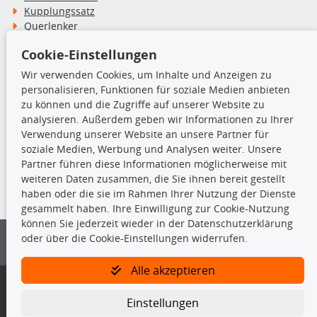
Kupplungssatz
Querlenker
Radlager
Cookie-Einstellungen
Stoßdämpfer
Wir verwenden Cookies, um Inhalte und Anzeigen zu
personalisieren, Funktionen für soziale Medien anbieten
TecDoc Inside
zu können und die Zugriffe auf unserer Website zu
analysieren. Außerdem geben wir Informationen zu Ihrer
Verwendung unserer Website an unsere Partner für
soziale Medien, Werbung und Analysen weiter. Unsere
Partner führen diese Informationen möglicherweise mit
Die hier angezeigten Daten insbesondere die gesamte Datenbank dürfen
weiteren Daten zusammen, die Sie ihnen bereit gestellt
nicht kopiert werden.
haben oder die sie im Rahmen Ihrer Nutzung der Dienste
gesammelt haben. Ihre Einwilligung zur Cookie-Nutzung
Es ist zu unterlassen, die Daten oder die gesamte Datenbank ohne
können Sie jederzeit wieder in der Datenschutzerklärung
vorherige Zustimmung von TecDoc zu vervielfältigen, zu verbreiten
oder über die Cookie-Einstellungen widerrufen.
und/oder diese Handlungen durch Dritte ausführen zu lassen. Ein
Zuwiderhandeln stellt eine Urheberrechtsverletzung dar und wird verfolgt.
Alle akzeptieren
Bitte prüfen Sie, ob das über unseren Onlineshop identifizierte Ersatzteil
auch tatsächlich dem gesuchten Ersatzteil entspricht.
Einstellungen
Gegebenenfalls sind ergänzende Informationen notwendig, um