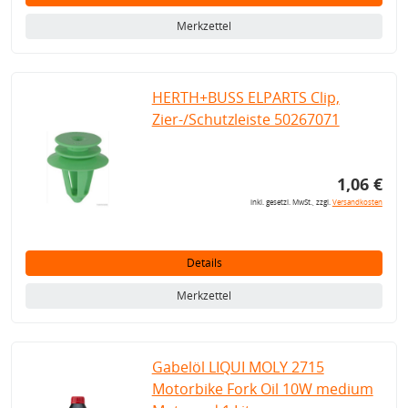
Merkzettel
HERTH+BUSS ELPARTS Clip,
Zier-/Schutzleiste 50267071
1,06 €
inkl. gesetzl. MwSt., zzgl.
Versandkosten
Details
Merkzettel
Gabelöl LIQUI MOLY 2715
Motorbike Fork Oil 10W medium