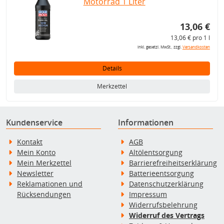
Motorrad 1 Liter
13,06 €
13,06 € pro 1 l
inkl. gesetzl. MwSt., zzgl.
Versandkosten
Details
Merkzettel
Kundenservice
Informationen
Kontakt
AGB
Mein Konto
Altölentsorgung
Mein Merkzettel
Barrierefreiheitserklärung
Newsletter
Batterieentsorgung
Reklamationen und
Datenschutzerklärung
Rücksendungen
Impressum
Widerrufsbelehrung
Widerruf des Vertrags