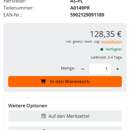
Hersteller:
AS-PL
Teilenummer:
A0149PR
EAN-Nr.:
5902129091189
128,35 €
inkl. gesetzl. MwSt., zzgl.
Versandkosten
Verfügbar
Lieferzeit:
3-4 Tage
Menge:
−
+
In den Warenkorb
Weitere Optionen
Auf den Merkzettel