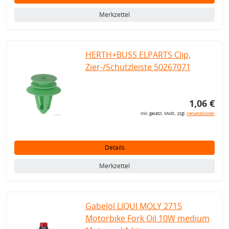
Merkzettel
HERTH+BUSS ELPARTS Clip,
Zier-/Schutzleiste 50267071
1,06 €
inkl. gesetzl. MwSt., zzgl.
Versandkosten
Details
Merkzettel
Gabelöl LIQUI MOLY 2715
Motorbike Fork Oil 10W medium