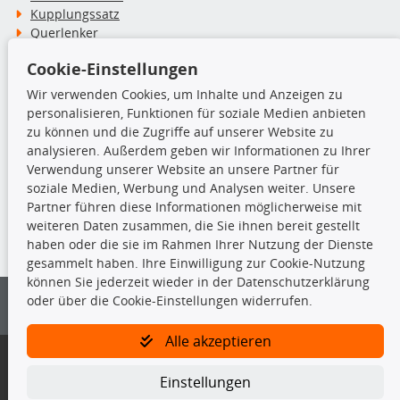
Kupplungssatz
Querlenker
Radlager
Cookie-Einstellungen
Stoßdämpfer
Wir verwenden Cookies, um Inhalte und Anzeigen zu
personalisieren, Funktionen für soziale Medien anbieten
TecDoc Inside
zu können und die Zugriffe auf unserer Website zu
analysieren. Außerdem geben wir Informationen zu Ihrer
Verwendung unserer Website an unsere Partner für
soziale Medien, Werbung und Analysen weiter. Unsere
Partner führen diese Informationen möglicherweise mit
Die hier angezeigten Daten insbesondere die gesamte Datenbank dürfen
weiteren Daten zusammen, die Sie ihnen bereit gestellt
nicht kopiert werden.
haben oder die sie im Rahmen Ihrer Nutzung der Dienste
gesammelt haben. Ihre Einwilligung zur Cookie-Nutzung
Es ist zu unterlassen, die Daten oder die gesamte Datenbank ohne
können Sie jederzeit wieder in der Datenschutzerklärung
vorherige Zustimmung von TecDoc zu vervielfältigen, zu verbreiten
oder über die Cookie-Einstellungen widerrufen.
und/oder diese Handlungen durch Dritte ausführen zu lassen. Ein
Zuwiderhandeln stellt eine Urheberrechtsverletzung dar und wird verfolgt.
Alle akzeptieren
Bitte prüfen Sie, ob das über unseren Onlineshop identifizierte Ersatzteil
auch tatsächlich dem gesuchten Ersatzteil entspricht.
Einstellungen
Gegebenenfalls sind ergänzende Informationen notwendig, um