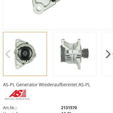
AS-PL Generator Wiederaufbereitet AS-PL
Art.Nr.:
2131570