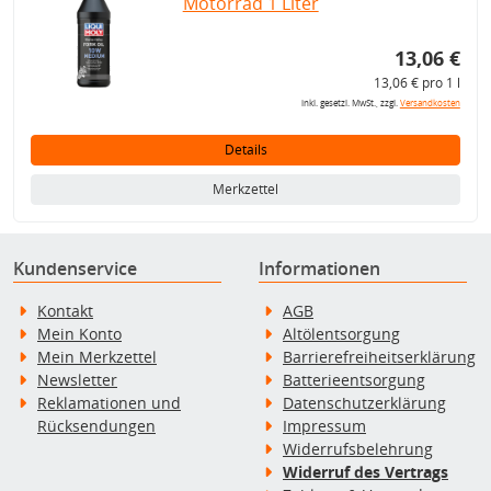
Motorrad 1 Liter
13,06 €
13,06 € pro 1 l
inkl. gesetzl. MwSt., zzgl.
Versandkosten
Details
Merkzettel
Kundenservice
Informationen
Kontakt
AGB
Mein Konto
Altölentsorgung
Mein Merkzettel
Barrierefreiheitserklärung
Newsletter
Batterieentsorgung
Reklamationen und
Datenschutzerklärung
Rücksendungen
Impressum
Widerrufsbelehrung
Widerruf des Vertrags