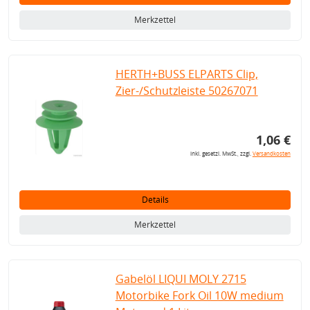
Merkzettel
HERTH+BUSS ELPARTS Clip,
Zier-/Schutzleiste 50267071
1,06 €
inkl. gesetzl. MwSt., zzgl.
Versandkosten
Details
Merkzettel
Gabelöl LIQUI MOLY 2715
Motorbike Fork Oil 10W medium