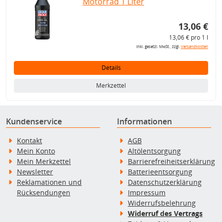
Motorrad 1 Liter
13,06 €
13,06 € pro 1 l
inkl. gesetzl. MwSt., zzgl.
Versandkosten
Details
Merkzettel
Kundenservice
Informationen
Kontakt
AGB
Mein Konto
Altölentsorgung
Mein Merkzettel
Barrierefreiheitserklärung
Newsletter
Batterieentsorgung
Reklamationen und
Datenschutzerklärung
Rücksendungen
Impressum
Widerrufsbelehrung
Widerruf des Vertrags