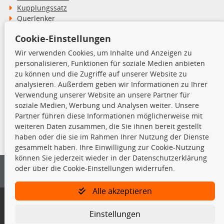
Kupplungssatz
Querlenker
Radlager
Cookie-Einstellungen
Stoßdämpfer
Wir verwenden Cookies, um Inhalte und Anzeigen zu
personalisieren, Funktionen für soziale Medien anbieten
TecDoc Inside
zu können und die Zugriffe auf unserer Website zu
analysieren. Außerdem geben wir Informationen zu Ihrer
Verwendung unserer Website an unsere Partner für
soziale Medien, Werbung und Analysen weiter. Unsere
Partner führen diese Informationen möglicherweise mit
Die hier angezeigten Daten insbesondere die gesamte Datenbank dürfen
weiteren Daten zusammen, die Sie ihnen bereit gestellt
nicht kopiert werden.
haben oder die sie im Rahmen Ihrer Nutzung der Dienste
gesammelt haben. Ihre Einwilligung zur Cookie-Nutzung
Es ist zu unterlassen, die Daten oder die gesamte Datenbank ohne
können Sie jederzeit wieder in der Datenschutzerklärung
vorherige Zustimmung von TecDoc zu vervielfältigen, zu verbreiten
oder über die Cookie-Einstellungen widerrufen.
und/oder diese Handlungen durch Dritte ausführen zu lassen. Ein
Zuwiderhandeln stellt eine Urheberrechtsverletzung dar und wird verfolgt.
Alle akzeptieren
Bitte prüfen Sie, ob das über unseren Onlineshop identifizierte Ersatzteil
auch tatsächlich dem gesuchten Ersatzteil entspricht.
Einstellungen
Gegebenenfalls sind ergänzende Informationen notwendig, um