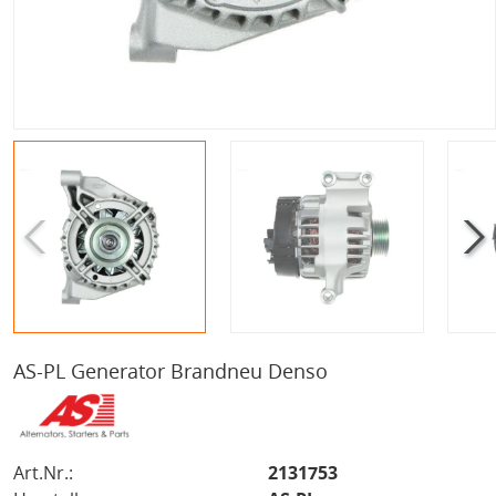
AS-PL Generator Brandneu Denso
Art.Nr.:
2131753