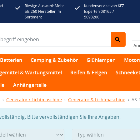
nd
Riesige Auswahl: Mehr
Kundenservice von KFZ-
als 260 Hersteller im
Experten 08165 /
Sortiment
5093200
An
Batterien
Camping & Zubehör
Glühlampen
Motor
egemittel & Wartungsmittel
Reifen & Felgen
Schneeket
le
Anhängerteile
Generator / Lichtmaschine
Generator & Lichtmaschine
AS-
llständig. Bitte vervollständigen Sie Ihre Angaben.