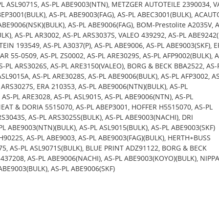
PL ASL9071S, AS-PL ABE9003(NTN), METZGER AUTOTEILE 2390034, 
BEP3001(BULK), AS-PL ABE9003(FAG), AS-PL ABEC3001(BULK), ACAUT
ABE9006(NSK)(BULK), AS-PL ABE9006(FAG), BOM-Prestolite A2035V, 
LK), AS-PL AR3002, AS-PL ARS3037S, VALEO 439292, AS-PL ABE9242
STEIN 193549, AS-PL A3037(P), AS-PL ABE9006, AS-PL ABE9003(SKF), 
R 55-0509, AS-PL ZS0002, AS-PL ARE3029S, AS-PL AFP9002(BULK), A
S-PL ARS3026S, AS-PL ARE3150(VALEO), BORG & BECK BBA2522, AS-
ASL9015A, AS-PL ARE3028S, AS-PL ABE9006(BULK), AS-PL AFP3002, A
 ARS3027S, ERA 210353, AS-PL ABE9006(NTN)(BULK), AS-PL
 AS-PL ARE3028, AS-PL ASL9015, AS-PL ABE9006(NTN), AS-PL
EAT & DORIA 5515070, AS-PL ABEP3001, HOFFER H5515070, AS-PL
RS3043S, AS-PL ARS3025S(BULK), AS-PL ABE9003(NACHI), DRI
PL ABE9003(NTN)(BULK), AS-PL ASL9015(BULK), AS-PL ABE9003(SKF)
CH9022S, AS-PL ABE9003, AS-PL ABE9003(FAG)(BULK), HERTH+BUSS
5, AS-PL ASL9071S(BULK), BLUE PRINT ADZ91122, BORG & BECK
437208, AS-PL ABE9006(NACHI), AS-PL ABE9003(KOYO)(BULK), NIPP
 ABE9003(BULK), AS-PL ABE9006(SKF)