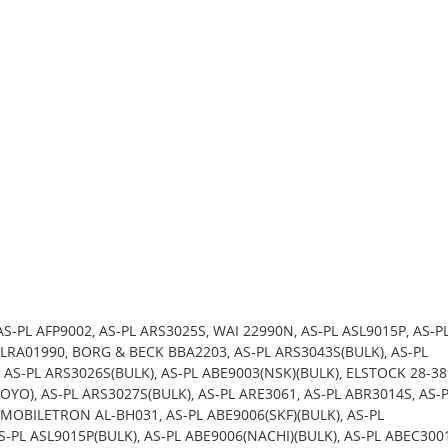
AS-PL AFP9002, AS-PL ARS3025S, WAI 22990N, AS-PL ASL9015P, AS-P
LRA01990, BORG & BECK BBA2203, AS-PL ARS3043S(BULK), AS-PL
 AS-PL ARS3026S(BULK), AS-PL ABE9003(NSK)(BULK), ELSTOCK 28-38
OYO), AS-PL ARS3027S(BULK), AS-PL ARE3061, AS-PL ABR3014S, AS-
MOBILETRON AL-BH031, AS-PL ABE9006(SKF)(BULK), AS-PL
S-PL ASL9015P(BULK), AS-PL ABE9006(NACHI)(BULK), AS-PL ABEC3001