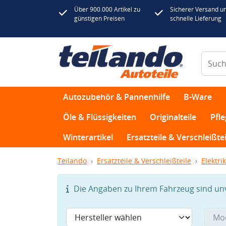
Über 900.000 Artikel zu
Sicherer Versand u
günstigen Preisen
schnelle Lieferung
Autozubehör & Pannenhilfe
B-Ware
Öle & Flüssigkeiten
Originalteile
Pfl
Winterartikel
Ersatzteile & Verschleißtei
Teilando
Ersatzteile & Verschleißteile
Elektrik
Die Angaben zu Ihrem Fahrzeug sind unvo