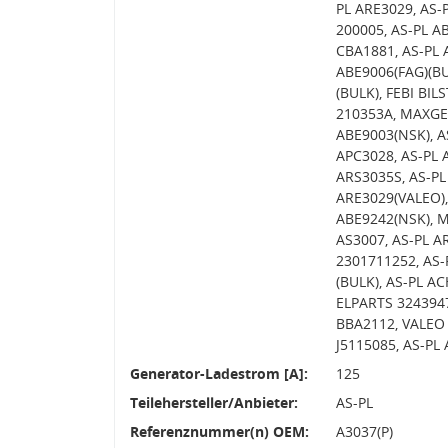
PL ARE3029, AS-
200005, AS-PL A
CBA1881, AS-PL 
ABE9006(FAG)(BU
(BULK), FEBI BIL
210353A, MAXGEA
ABE9003(NSK), A
APC3028, AS-PL 
ARS3035S, AS-PL
ARE3029(VALEO),
ABE9242(NSK), M
AS3007, AS-PL A
2301711252, AS-
(BULK), AS-PL A
ELPARTS 3243947
BBA2112, VALEO 
J5115085, AS-PL
Generator-Ladestrom [A]:
125
Teilehersteller/Anbieter:
AS-PL
Referenznummer(n) OEM:
A3037(P)