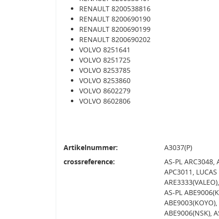
RENAULT 8200538816
RENAULT 8200690190
RENAULT 8200690199
RENAULT 8200690202
VOLVO 8251641
VOLVO 8251725
VOLVO 8253785
VOLVO 8253860
VOLVO 8602279
VOLVO 8602806
Artikelnummer:
A3037(P)
crossreference:
AS-PL ARC3048, 
APC3011, LUCAS 
ARE3333(VALEO),
AS-PL ABE9006(K
ABE9003(KOYO), 
ABE9006(NSK), A