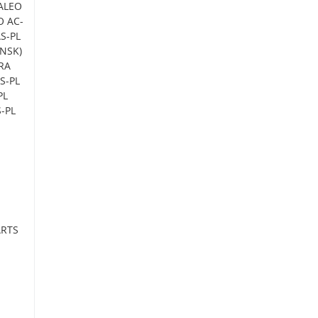
VALEO
O AC-
AS-PL
(NSK)
ERA
S-PL
PL
S-PL
ARTS