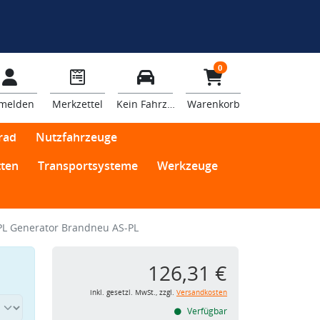
0
melden
Merkzettel
Kein Fahrzeug
Warenkorb
rad
Nutzfahrzeuge
ten
Transportsysteme
Werkzeuge
PL Generator Brandneu AS-PL
126,31 €
inkl. gesetzl. MwSt., zzgl.
Versandkosten
Verfügbar