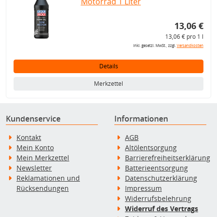
Motorrad 1 Liter
13,06 €
13,06 € pro 1 l
inkl. gesetzl. MwSt., zzgl.
Versandkosten
Details
Merkzettel
Kundenservice
Informationen
Kontakt
AGB
Mein Konto
Altölentsorgung
Mein Merkzettel
Barrierefreiheitserklärung
Newsletter
Batterieentsorgung
Reklamationen und
Datenschutzerklärung
Rücksendungen
Impressum
Widerrufsbelehrung
Widerruf des Vertrags