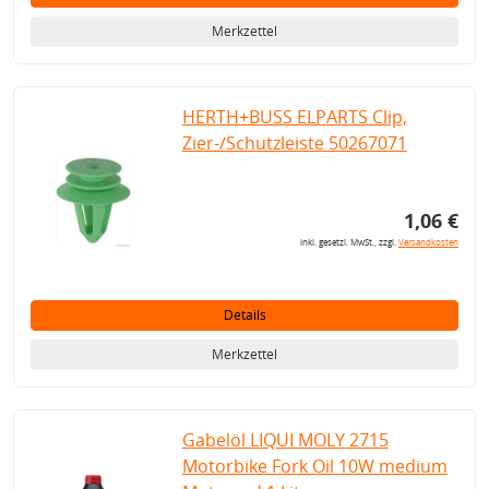
Merkzettel
HERTH+BUSS ELPARTS Clip,
Zier-/Schutzleiste 50267071
1,06 €
inkl. gesetzl. MwSt., zzgl.
Versandkosten
Details
Merkzettel
Gabelöl LIQUI MOLY 2715
Motorbike Fork Oil 10W medium