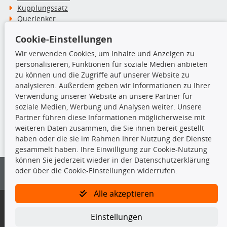
Kupplungssatz
Querlenker
Radlager
Cookie-Einstellungen
Stoßdämpfer
Wir verwenden Cookies, um Inhalte und Anzeigen zu
personalisieren, Funktionen für soziale Medien anbieten
TecDoc Inside
zu können und die Zugriffe auf unserer Website zu
analysieren. Außerdem geben wir Informationen zu Ihrer
Verwendung unserer Website an unsere Partner für
soziale Medien, Werbung und Analysen weiter. Unsere
Partner führen diese Informationen möglicherweise mit
Die hier angezeigten Daten insbesondere die gesamte Datenbank dürfen
weiteren Daten zusammen, die Sie ihnen bereit gestellt
nicht kopiert werden.
haben oder die sie im Rahmen Ihrer Nutzung der Dienste
gesammelt haben. Ihre Einwilligung zur Cookie-Nutzung
Es ist zu unterlassen, die Daten oder die gesamte Datenbank ohne
können Sie jederzeit wieder in der Datenschutzerklärung
vorherige Zustimmung von TecDoc zu vervielfältigen, zu verbreiten
oder über die Cookie-Einstellungen widerrufen.
und/oder diese Handlungen durch Dritte ausführen zu lassen. Ein
Zuwiderhandeln stellt eine Urheberrechtsverletzung dar und wird verfolgt.
Alle akzeptieren
Bitte prüfen Sie, ob das über unseren Onlineshop identifizierte Ersatzteil
auch tatsächlich dem gesuchten Ersatzteil entspricht.
Einstellungen
Gegebenenfalls sind ergänzende Informationen notwendig, um