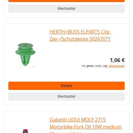
Merkzettel
HERTH+BUSS ELPARTS Clip,
Zier-/Schutzleiste 50267071
1,06 €
inkl. gesetzl. MwSt., zzgl.
Versandkosten
Details
Merkzettel
Gabelöl LIQUI MOLY 2715
Motorbike Fork Oil 10W medium