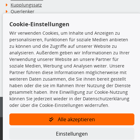
Kupplungssatz
Querlenker
Radlager
Cookie-Einstellungen
Stoßdämpfer
Wir verwenden Cookies, um Inhalte und Anzeigen zu
personalisieren, Funktionen für soziale Medien anbieten
TecDoc Inside
zu können und die Zugriffe auf unserer Website zu
analysieren. Außerdem geben wir Informationen zu Ihrer
Verwendung unserer Website an unsere Partner für
soziale Medien, Werbung und Analysen weiter. Unsere
Partner führen diese Informationen möglicherweise mit
Die hier angezeigten Daten insbesondere die gesamte Datenbank dürfen
weiteren Daten zusammen, die Sie ihnen bereit gestellt
nicht kopiert werden.
haben oder die sie im Rahmen Ihrer Nutzung der Dienste
gesammelt haben. Ihre Einwilligung zur Cookie-Nutzung
Es ist zu unterlassen, die Daten oder die gesamte Datenbank ohne
können Sie jederzeit wieder in der Datenschutzerklärung
vorherige Zustimmung von TecDoc zu vervielfältigen, zu verbreiten
oder über die Cookie-Einstellungen widerrufen.
und/oder diese Handlungen durch Dritte ausführen zu lassen. Ein
Zuwiderhandeln stellt eine Urheberrechtsverletzung dar und wird verfolgt.
Alle akzeptieren
Bitte prüfen Sie, ob das über unseren Onlineshop identifizierte Ersatzteil
auch tatsächlich dem gesuchten Ersatzteil entspricht.
Einstellungen
Gegebenenfalls sind ergänzende Informationen notwendig, um