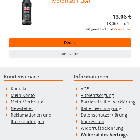
Motorrad 1 Liter
13,06 €
13,06 € pro 1 l
inkl. gesetzl. MwSt., zzgl.
Versandkosten
Details
Merkzettel
Kundenservice
Informationen
Kontakt
AGB
Mein Konto
Altölentsorgung
Mein Merkzettel
Barrierefreiheitserklärung
Newsletter
Batterieentsorgung
Reklamationen und
Datenschutzerklärung
Rücksendungen
Impressum
Widerrufsbelehrung
Widerruf des Vertrags