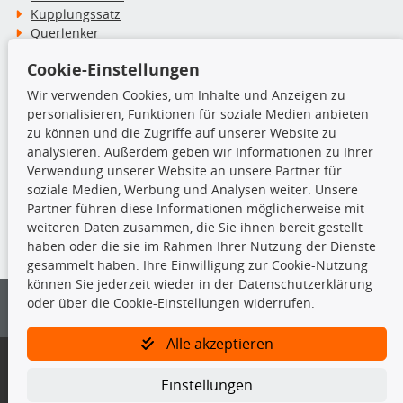
Kupplungssatz
Querlenker
Radlager
Cookie-Einstellungen
Stoßdämpfer
Wir verwenden Cookies, um Inhalte und Anzeigen zu
personalisieren, Funktionen für soziale Medien anbieten
TecDoc Inside
zu können und die Zugriffe auf unserer Website zu
analysieren. Außerdem geben wir Informationen zu Ihrer
Verwendung unserer Website an unsere Partner für
soziale Medien, Werbung und Analysen weiter. Unsere
Partner führen diese Informationen möglicherweise mit
Die hier angezeigten Daten insbesondere die gesamte Datenbank dürfen
weiteren Daten zusammen, die Sie ihnen bereit gestellt
nicht kopiert werden.
haben oder die sie im Rahmen Ihrer Nutzung der Dienste
gesammelt haben. Ihre Einwilligung zur Cookie-Nutzung
Es ist zu unterlassen, die Daten oder die gesamte Datenbank ohne
können Sie jederzeit wieder in der Datenschutzerklärung
vorherige Zustimmung von TecDoc zu vervielfältigen, zu verbreiten
oder über die Cookie-Einstellungen widerrufen.
und/oder diese Handlungen durch Dritte ausführen zu lassen. Ein
Zuwiderhandeln stellt eine Urheberrechtsverletzung dar und wird verfolgt.
Alle akzeptieren
Bitte prüfen Sie, ob das über unseren Onlineshop identifizierte Ersatzteil
auch tatsächlich dem gesuchten Ersatzteil entspricht.
Einstellungen
Gegebenenfalls sind ergänzende Informationen notwendig, um