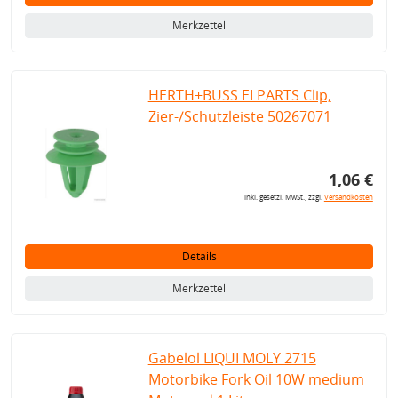
Merkzettel
HERTH+BUSS ELPARTS Clip,
Zier-/Schutzleiste 50267071
1,06 €
inkl. gesetzl. MwSt., zzgl.
Versandkosten
Details
Merkzettel
Gabelöl LIQUI MOLY 2715
Motorbike Fork Oil 10W medium