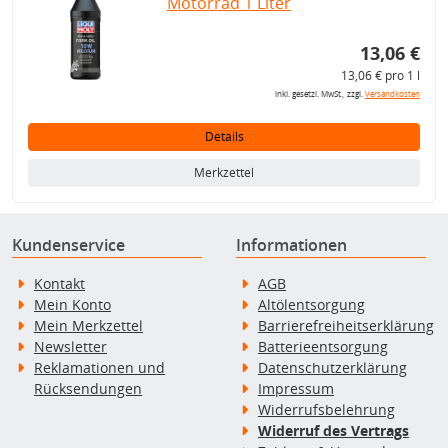
Motorrad 1 Liter
13,06 €
13,06 € pro 1 l
inkl. gesetzl. MwSt., zzgl.
Versandkosten
Details
Merkzettel
Kundenservice
Informationen
Kontakt
AGB
Mein Konto
Altölentsorgung
Mein Merkzettel
Barrierefreiheitserklärung
Newsletter
Batterieentsorgung
Reklamationen und
Datenschutzerklärung
Rücksendungen
Impressum
Widerrufsbelehrung
Widerruf des Vertrags