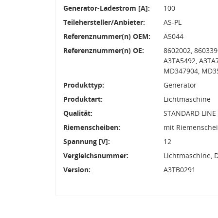
Generator-Ladestrom [A]:
100
Teilehersteller/Anbieter:
AS-PL
Referenznummer(n) OEM:
A5044
Referenznummer(n) OE:
8602002, 860339
A3TA5492, A3TA
MD347904, MD35
Produkttyp:
Generator
Produktart:
Lichtmaschine
Qualität:
STANDARD LINE
Riemenscheiben:
mit Riemensche
Spannung [V]:
12
Vergleichsnummer:
Lichtmaschine, 
Version:
A3TB0291