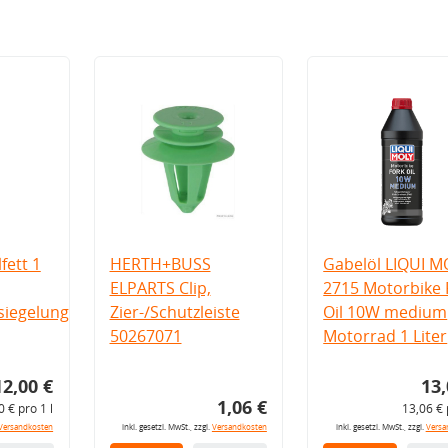
fett 1
HERTH+BUSS
Gabelöl LIQUI M
ELPARTS Clip,
2715 Motorbike 
iegelung
Zier-/Schutzleiste
Oil 10W medium
50267071
Motorrad 1 Liter
12,00 €
13,
1,06 €
0 € pro 1 l
13,06 € 
Versandkosten
inkl. gesetzl. MwSt., zzgl.
Versandkosten
inkl. gesetzl. MwSt., zzgl.
Versa