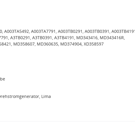
0, A003TA5492, A003TA7791, A003TB0291, A003TB0391, A003TB4191
7791, A3TB0291, A3TB0391, A3TB4191, MD343416, MD343416R,
8421, MD358607, MD360635, MD374904, XD358597
ibe
Drehstromgenerator, Lima