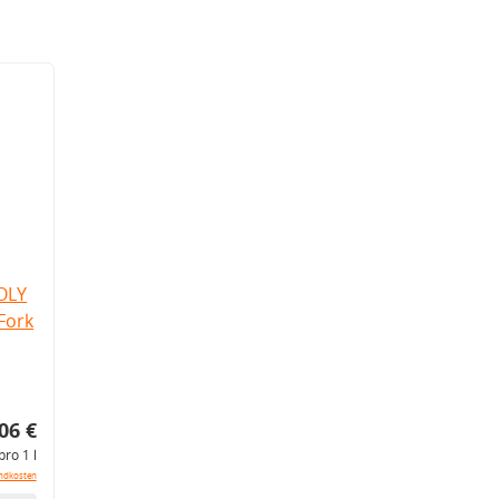
OLY
Fork
06 €
pro 1 l
ndkosten