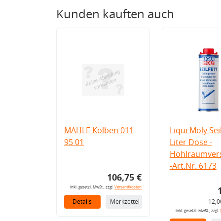
Kunden kauften auch
MAHLE Kolben 011
Liqui Moly Seil
95 01
Liter Dose -
Hohlraumvers
-Art.Nr. 6173
106,75 €
inkl. gesetzl. MwSt., zzgl.
Versandkosten
Details
Merkzettel
12,0
inkl. gesetzl. MwSt., zzgl.