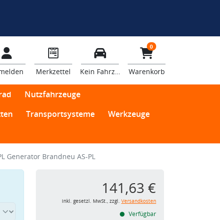
0
melden
Merkzettel
Kein Fahrzeug
Warenkorb
rad
Nutzfahrzeuge
ten
Transportsysteme
Werkzeuge
PL Generator Brandneu AS-PL
141,63 €
inkl. gesetzl. MwSt., zzgl.
Versandkosten
Verfügbar