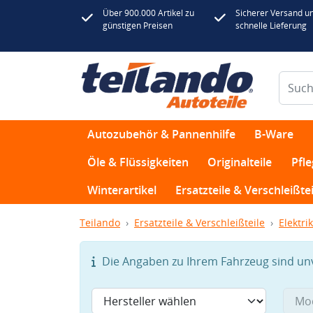
Über 900.000 Artikel zu
Sicherer Versand u
günstigen Preisen
schnelle Lieferung
Autozubehör & Pannenhilfe
B-Ware
Öle & Flüssigkeiten
Originalteile
Pfl
Winterartikel
Ersatzteile & Verschleißtei
Teilando
Ersatzteile & Verschleißteile
Elektrik
Die Angaben zu Ihrem Fahrzeug sind unvo