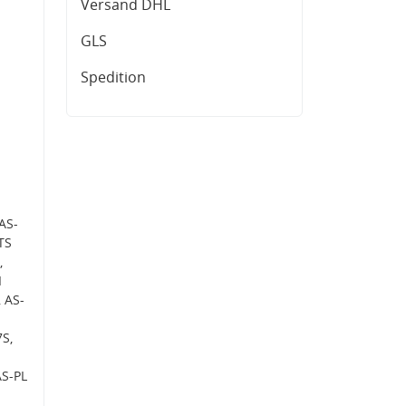
Versand DHL
GLS
Spedition
AS-
TS
,
I
 AS-
S,
AS-PL