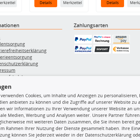
erkzettel
Details
Merkzettel
Details
Merkz
mationen
Zahlungsarten
B
ölentsorgung
rierefreiheitserklärung
terieentsorgung
enschutzerklärung
ressum
errufsbelehrung
erruf des Vertrags
ngen
lung & Versand
 verwenden Cookies, um Inhalte und Anzeigen zu personalisieren, 
ien anbieten zu können und die Zugriffe auf unserer Website zu
rodukte
TecDoc Inside
en wir Informationen zu Ihrer Verwendung unserer Website an uns
iale Medien, Werbung und Analysen weiter. Unsere Partner führen
euchtung
licherweise mit weiteren Daten zusammen, die Sie ihnen bereit ge
msbeläge
 im Rahmen Ihrer Nutzung der Dienste gesammelt haben. Ihre Einwi
msscheiben
zung können Sie jederzeit wieder in der Datenschutzerklärung ode
plungssatz