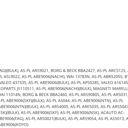
AG)(BULK), AS-PL ARS9021, BORG & BECK BBA2427, AS-PL ARC5125, 
PL ASL9022, AS-PL ABE9006(NACHI), WAI 13783N, AS-PL ABR5205S, B
VALEO 437335, AS-PL ABE9006(BULK), AS-PL AP5028S, VALEO 616145
OPARTS J5110511, AS-PL ABE9006(NACHI)(BULK), MAGNETI MARELL
AI 11014N, BORG & BECK BBA2460, AS-PL ARS9080S, AS-PL AR5031,
-PL ABE9006(SKF)(BULK), AS-PL A5044, AS-PL ABE9006(NTN), AS-PL
ABE9006(NTN)(BULK), AS-PL ARS4005, AS-PL ARE5035, AS-PL ARS5047
SK)(BULK), AS-PL ABE9006(SKF), AS-PL ABE9006(NSK), ACAUTO AC-
ABE9006(FAG), AS-PL ARS0021(BULK), AS-PL ARS9054, AS-PL AS5013, 
 ABE9006(KOYO)