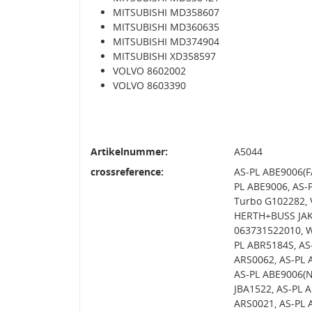
MITSUBISHI MD358607
MITSUBISHI MD360635
MITSUBISHI MD374904
MITSUBISHI XD358597
VOLVO 8602002
VOLVO 8603390
Artikelnummer:
A5044
crossreference:
AS-PL ABE9006(F
PL ABE9006, AS-
Turbo G102282, 
HERTH+BUSS JAK
063731522010, W
PL ABR5184S, AS
ARS0062, AS-PL 
AS-PL ABE9006(N
JBA1522, AS-PL 
ARS0021, AS-PL