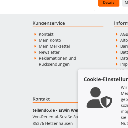
Details
M
Kundenservice
Infor
Kontakt
AG
Mein Konto
Alt
Mein Merkzettel
Bar
Newsletter
Bat
Reklamationen und
Dat
Rücksendungen
Imp
Wid
Wid
Cookie-Einstellu
Zah
Wir
Med
Kontakt
Top P
geb
soz
Bel
teilando.de - Erwin Weber GmbH
mög
Bre
Von-Reuental-Straße 8a
sie
Bre
Nut
85376 Hetzenhausen
Kup