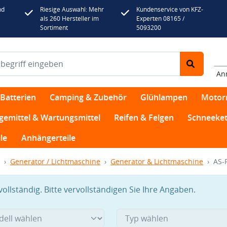
nd
Riesige Auswahl: Mehr
Kundenservice von KFZ-
als 260 Hersteller im
Experten 08165 /
Sortiment
5093200
An
Batterien
Camping & Zubehör
Glühlampen
Motor
egemittel & Wartungsmittel
Reifen & Felgen
Schneeket
le
Anhängerteile
Generator / Lichtmaschine
Generator & Lichtmaschine
AS-
llständig. Bitte vervollständigen Sie Ihre Angaben.