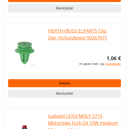
Merkzettel
HERTH+BUSS ELPARTS Clip,
Zier-/Schutzleiste 50267071
1,06 €
inkl. gesetzl. MwSt., zzgl.
Versandkosten
Details
Merkzettel
Gabelöl LIQUI MOLY 2715
Motorbike Fork Oil 10W medium