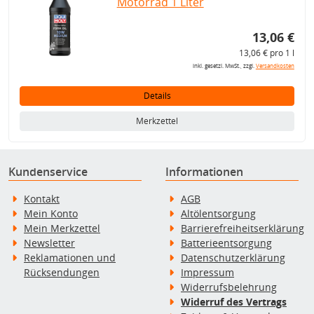
Motorrad 1 Liter
13,06 €
13,06 € pro 1 l
inkl. gesetzl. MwSt., zzgl.
Versandkosten
Details
Merkzettel
Kundenservice
Informationen
Kontakt
AGB
Mein Konto
Altölentsorgung
Mein Merkzettel
Barrierefreiheitserklärung
Newsletter
Batterieentsorgung
Reklamationen und
Datenschutzerklärung
Rücksendungen
Impressum
Widerrufsbelehrung
Widerruf des Vertrags