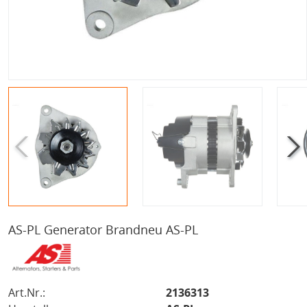
AS-PL Generator Brandneu AS-PL
Art.Nr.:
2136313