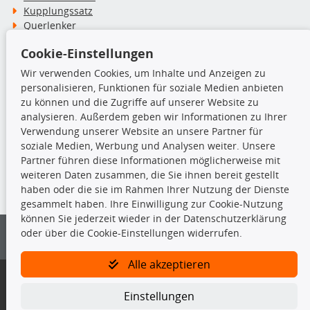
Kupplungssatz
Querlenker
Radlager
Cookie-Einstellungen
Stoßdämpfer
Wir verwenden Cookies, um Inhalte und Anzeigen zu
personalisieren, Funktionen für soziale Medien anbieten
TecDoc Inside
zu können und die Zugriffe auf unserer Website zu
analysieren. Außerdem geben wir Informationen zu Ihrer
Verwendung unserer Website an unsere Partner für
soziale Medien, Werbung und Analysen weiter. Unsere
Partner führen diese Informationen möglicherweise mit
Die hier angezeigten Daten insbesondere die gesamte Datenbank dürfen
weiteren Daten zusammen, die Sie ihnen bereit gestellt
nicht kopiert werden.
haben oder die sie im Rahmen Ihrer Nutzung der Dienste
gesammelt haben. Ihre Einwilligung zur Cookie-Nutzung
Es ist zu unterlassen, die Daten oder die gesamte Datenbank ohne
können Sie jederzeit wieder in der Datenschutzerklärung
vorherige Zustimmung von TecDoc zu vervielfältigen, zu verbreiten
oder über die Cookie-Einstellungen widerrufen.
und/oder diese Handlungen durch Dritte ausführen zu lassen. Ein
Zuwiderhandeln stellt eine Urheberrechtsverletzung dar und wird verfolgt.
Alle akzeptieren
Bitte prüfen Sie, ob das über unseren Onlineshop identifizierte Ersatzteil
auch tatsächlich dem gesuchten Ersatzteil entspricht.
Einstellungen
Gegebenenfalls sind ergänzende Informationen notwendig, um