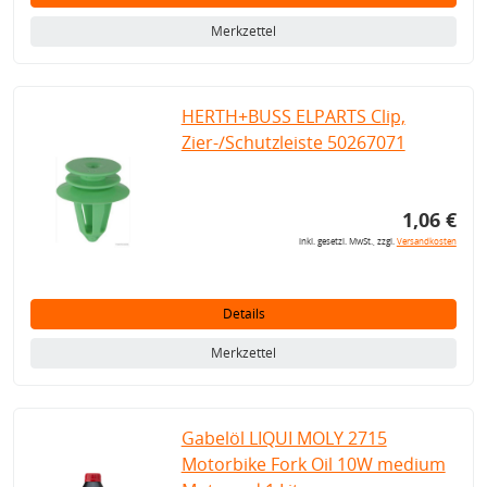
Merkzettel
HERTH+BUSS ELPARTS Clip,
Zier-/Schutzleiste 50267071
1,06 €
inkl. gesetzl. MwSt., zzgl.
Versandkosten
Details
Merkzettel
Gabelöl LIQUI MOLY 2715
Motorbike Fork Oil 10W medium