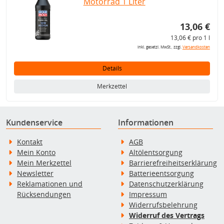
Motorrad 1 Liter
13,06 €
13,06 € pro 1 l
inkl. gesetzl. MwSt., zzgl.
Versandkosten
Details
Merkzettel
Kundenservice
Informationen
Kontakt
AGB
Mein Konto
Altölentsorgung
Mein Merkzettel
Barrierefreiheitserklärung
Newsletter
Batterieentsorgung
Reklamationen und
Datenschutzerklärung
Rücksendungen
Impressum
Widerrufsbelehrung
Widerruf des Vertrags