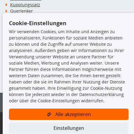
Kupplungssatz
Querlenker
Radlager
Cookie-Einstellungen
Stoßdämpfer
Wir verwenden Cookies, um Inhalte und Anzeigen zu
personalisieren, Funktionen für soziale Medien anbieten
TecDoc Inside
zu können und die Zugriffe auf unserer Website zu
analysieren. Außerdem geben wir Informationen zu Ihrer
Verwendung unserer Website an unsere Partner für
soziale Medien, Werbung und Analysen weiter. Unsere
Partner führen diese Informationen möglicherweise mit
Die hier angezeigten Daten insbesondere die gesamte Datenbank dürfen
weiteren Daten zusammen, die Sie ihnen bereit gestellt
nicht kopiert werden.
haben oder die sie im Rahmen Ihrer Nutzung der Dienste
gesammelt haben. Ihre Einwilligung zur Cookie-Nutzung
Es ist zu unterlassen, die Daten oder die gesamte Datenbank ohne
können Sie jederzeit wieder in der Datenschutzerklärung
vorherige Zustimmung von TecDoc zu vervielfältigen, zu verbreiten
oder über die Cookie-Einstellungen widerrufen.
und/oder diese Handlungen durch Dritte ausführen zu lassen. Ein
Zuwiderhandeln stellt eine Urheberrechtsverletzung dar und wird verfolgt.
Alle akzeptieren
Bitte prüfen Sie, ob das über unseren Onlineshop identifizierte Ersatzteil
auch tatsächlich dem gesuchten Ersatzteil entspricht.
Einstellungen
Gegebenenfalls sind ergänzende Informationen notwendig, um