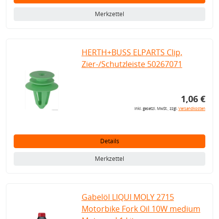
Merkzettel
HERTH+BUSS ELPARTS Clip,
Zier-/Schutzleiste 50267071
1,06 €
inkl. gesetzl. MwSt., zzgl.
Versandkosten
Details
Merkzettel
Gabelöl LIQUI MOLY 2715
Motorbike Fork Oil 10W medium