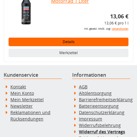
Motorrad 1 Liter
13,06 €
13,06 € pro 1 l
inkl. gesetzl. MwSt., zzgl.
Versandkosten
Details
Merkzettel
Kundenservice
Informationen
Kontakt
AGB
Mein Konto
Altölentsorgung
Mein Merkzettel
Barrierefreiheitserklärung
Newsletter
Batterieentsorgung
Reklamationen und
Datenschutzerklärung
Rücksendungen
Impressum
Widerrufsbelehrung
Widerruf des Vertrags