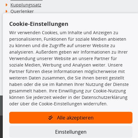
Kupplungssatz
Querlenker
Radlager
Cookie-Einstellungen
Stoßdämpfer
Wir verwenden Cookies, um Inhalte und Anzeigen zu
personalisieren, Funktionen für soziale Medien anbieten
TecDoc Inside
zu können und die Zugriffe auf unserer Website zu
analysieren. Außerdem geben wir Informationen zu Ihrer
Verwendung unserer Website an unsere Partner für
soziale Medien, Werbung und Analysen weiter. Unsere
Partner führen diese Informationen möglicherweise mit
Die hier angezeigten Daten insbesondere die gesamte Datenbank dürfen
weiteren Daten zusammen, die Sie ihnen bereit gestellt
nicht kopiert werden.
haben oder die sie im Rahmen Ihrer Nutzung der Dienste
gesammelt haben. Ihre Einwilligung zur Cookie-Nutzung
Es ist zu unterlassen, die Daten oder die gesamte Datenbank ohne
können Sie jederzeit wieder in der Datenschutzerklärung
vorherige Zustimmung von TecDoc zu vervielfältigen, zu verbreiten
oder über die Cookie-Einstellungen widerrufen.
und/oder diese Handlungen durch Dritte ausführen zu lassen. Ein
Zuwiderhandeln stellt eine Urheberrechtsverletzung dar und wird verfolgt.
Alle akzeptieren
Bitte prüfen Sie, ob das über unseren Onlineshop identifizierte Ersatzteil
auch tatsächlich dem gesuchten Ersatzteil entspricht.
Einstellungen
Gegebenenfalls sind ergänzende Informationen notwendig, um