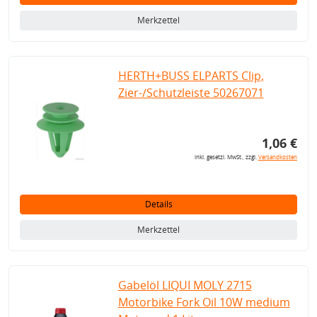
Merkzettel
HERTH+BUSS ELPARTS Clip,
Zier-/Schutzleiste 50267071
1,06 €
inkl. gesetzl. MwSt., zzgl.
Versandkosten
Details
Merkzettel
Gabelöl LIQUI MOLY 2715
Motorbike Fork Oil 10W medium