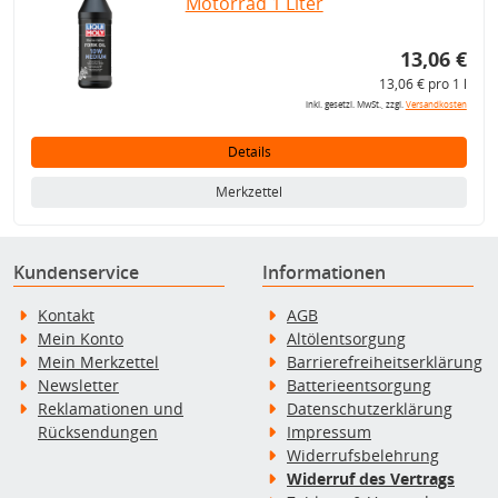
Motorrad 1 Liter
13,06 €
13,06 € pro 1 l
inkl. gesetzl. MwSt., zzgl.
Versandkosten
Details
Merkzettel
Kundenservice
Informationen
Kontakt
AGB
Mein Konto
Altölentsorgung
Mein Merkzettel
Barrierefreiheitserklärung
Newsletter
Batterieentsorgung
Reklamationen und
Datenschutzerklärung
Rücksendungen
Impressum
Widerrufsbelehrung
Widerruf des Vertrags