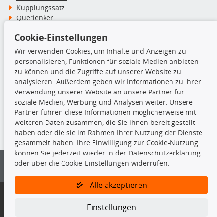
Kupplungssatz
Querlenker
Radlager
Cookie-Einstellungen
Stoßdämpfer
Wir verwenden Cookies, um Inhalte und Anzeigen zu
personalisieren, Funktionen für soziale Medien anbieten
TecDoc Inside
zu können und die Zugriffe auf unserer Website zu
analysieren. Außerdem geben wir Informationen zu Ihrer
Verwendung unserer Website an unsere Partner für
soziale Medien, Werbung und Analysen weiter. Unsere
Partner führen diese Informationen möglicherweise mit
Die hier angezeigten Daten insbesondere die gesamte Datenbank dürfen
weiteren Daten zusammen, die Sie ihnen bereit gestellt
nicht kopiert werden.
haben oder die sie im Rahmen Ihrer Nutzung der Dienste
gesammelt haben. Ihre Einwilligung zur Cookie-Nutzung
Es ist zu unterlassen, die Daten oder die gesamte Datenbank ohne
können Sie jederzeit wieder in der Datenschutzerklärung
vorherige Zustimmung von TecDoc zu vervielfältigen, zu verbreiten
oder über die Cookie-Einstellungen widerrufen.
und/oder diese Handlungen durch Dritte ausführen zu lassen. Ein
Zuwiderhandeln stellt eine Urheberrechtsverletzung dar und wird verfolgt.
Alle akzeptieren
Bitte prüfen Sie, ob das über unseren Onlineshop identifizierte Ersatzteil
auch tatsächlich dem gesuchten Ersatzteil entspricht.
Einstellungen
Gegebenenfalls sind ergänzende Informationen notwendig, um