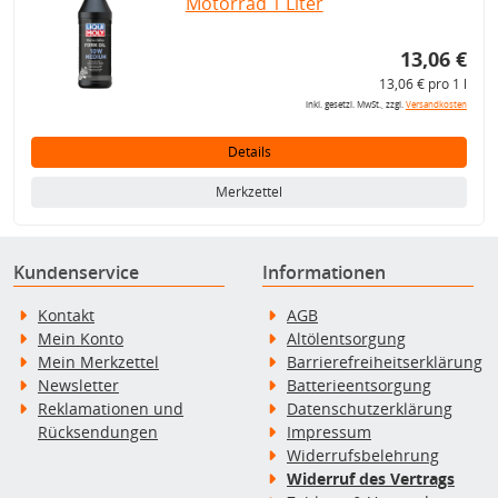
Motorrad 1 Liter
13,06 €
13,06 € pro 1 l
inkl. gesetzl. MwSt., zzgl.
Versandkosten
Details
Merkzettel
Kundenservice
Informationen
Kontakt
AGB
Mein Konto
Altölentsorgung
Mein Merkzettel
Barrierefreiheitserklärung
Newsletter
Batterieentsorgung
Reklamationen und
Datenschutzerklärung
Rücksendungen
Impressum
Widerrufsbelehrung
Widerruf des Vertrags