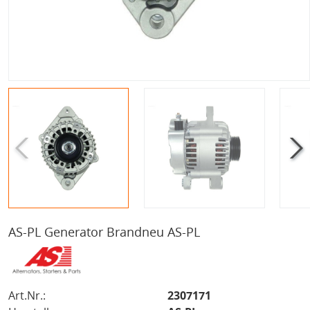
AS-PL Generator Brandneu AS-PL
Art.Nr.:
2307171