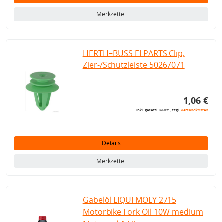
Merkzettel
HERTH+BUSS ELPARTS Clip,
Zier-/Schutzleiste 50267071
1,06 €
inkl. gesetzl. MwSt., zzgl.
Versandkosten
Details
Merkzettel
Gabelöl LIQUI MOLY 2715
Motorbike Fork Oil 10W medium