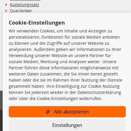
Kupplungssatz
Querlenker
Radlager
Cookie-Einstellungen
Stoßdämpfer
Wir verwenden Cookies, um Inhalte und Anzeigen zu
personalisieren, Funktionen für soziale Medien anbieten
TecDoc Inside
zu können und die Zugriffe auf unserer Website zu
analysieren. Außerdem geben wir Informationen zu Ihrer
Verwendung unserer Website an unsere Partner für
soziale Medien, Werbung und Analysen weiter. Unsere
Partner führen diese Informationen möglicherweise mit
Die hier angezeigten Daten insbesondere die gesamte Datenbank dürfen
weiteren Daten zusammen, die Sie ihnen bereit gestellt
nicht kopiert werden.
haben oder die sie im Rahmen Ihrer Nutzung der Dienste
gesammelt haben. Ihre Einwilligung zur Cookie-Nutzung
Es ist zu unterlassen, die Daten oder die gesamte Datenbank ohne
können Sie jederzeit wieder in der Datenschutzerklärung
vorherige Zustimmung von TecDoc zu vervielfältigen, zu verbreiten
oder über die Cookie-Einstellungen widerrufen.
und/oder diese Handlungen durch Dritte ausführen zu lassen. Ein
Zuwiderhandeln stellt eine Urheberrechtsverletzung dar und wird verfolgt.
Alle akzeptieren
Bitte prüfen Sie, ob das über unseren Onlineshop identifizierte Ersatzteil
auch tatsächlich dem gesuchten Ersatzteil entspricht.
Einstellungen
Gegebenenfalls sind ergänzende Informationen notwendig, um