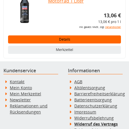
Motorrad 1 Liter
13,06 €
13,06 € pro 1 l
inkl. gesetzl. MwSt., zzgl.
Versandkosten
Details
Merkzettel
Kundenservice
Informationen
Kontakt
AGB
Mein Konto
Altölentsorgung
Mein Merkzettel
Barrierefreiheitserklärung
Newsletter
Batterieentsorgung
Reklamationen und
Datenschutzerklärung
Rücksendungen
Impressum
Widerrufsbelehrung
Widerruf des Vertrags