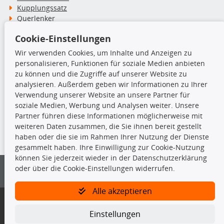
Kupplungssatz
Querlenker
Radlager
Cookie-Einstellungen
Stoßdämpfer
Wir verwenden Cookies, um Inhalte und Anzeigen zu
personalisieren, Funktionen für soziale Medien anbieten
TecDoc Inside
zu können und die Zugriffe auf unserer Website zu
analysieren. Außerdem geben wir Informationen zu Ihrer
Verwendung unserer Website an unsere Partner für
soziale Medien, Werbung und Analysen weiter. Unsere
Partner führen diese Informationen möglicherweise mit
Die hier angezeigten Daten insbesondere die gesamte Datenbank dürfen
weiteren Daten zusammen, die Sie ihnen bereit gestellt
nicht kopiert werden.
haben oder die sie im Rahmen Ihrer Nutzung der Dienste
gesammelt haben. Ihre Einwilligung zur Cookie-Nutzung
Es ist zu unterlassen, die Daten oder die gesamte Datenbank ohne
können Sie jederzeit wieder in der Datenschutzerklärung
vorherige Zustimmung von TecDoc zu vervielfältigen, zu verbreiten
oder über die Cookie-Einstellungen widerrufen.
und/oder diese Handlungen durch Dritte ausführen zu lassen. Ein
Zuwiderhandeln stellt eine Urheberrechtsverletzung dar und wird verfolgt.
Alle akzeptieren
Bitte prüfen Sie, ob das über unseren Onlineshop identifizierte Ersatzteil
auch tatsächlich dem gesuchten Ersatzteil entspricht.
Einstellungen
Gegebenenfalls sind ergänzende Informationen notwendig, um