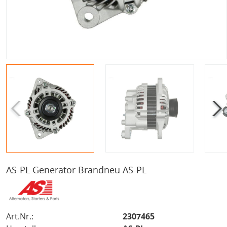
AS-PL Generator Brandneu AS-PL
Art.Nr.:
2307465