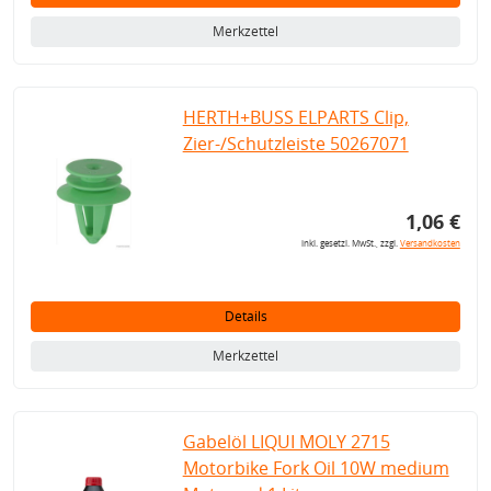
Merkzettel
HERTH+BUSS ELPARTS Clip,
Zier-/Schutzleiste 50267071
1,06 €
inkl. gesetzl. MwSt., zzgl.
Versandkosten
Details
Merkzettel
Gabelöl LIQUI MOLY 2715
Motorbike Fork Oil 10W medium