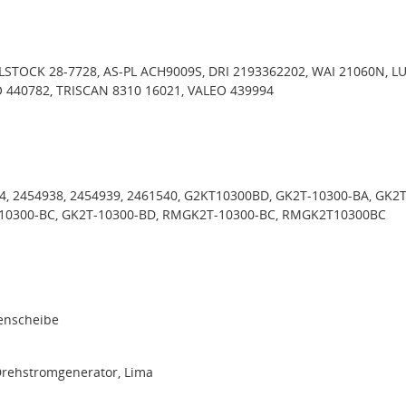
LSTOCK 28-7728, AS-PL ACH9009S, DRI 2193362202, WAI 21060N, L
 440782, TRISCAN 8310 16021, VALEO 439994
4, 2454938, 2454939, 2461540, G2KT10300BD, GK2T-10300-BA, GK2T
-10300-BC, GK2T-10300-BD, RMGK2T-10300-BC, RMGK2T10300BC
menscheibe
Drehstromgenerator, Lima