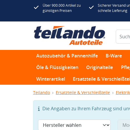
Über 900.000 Artikel zu
Sicherer Versand u
günstigen Preisen
schnelle Lieferung
Autozubehör & Pannenhilfe
B-Ware
Öle & Flüssigkeiten
Originalteile
Pfl
Winterartikel
Ersatzteile & Verschleißtei
Teilando
Ersatzteile & Verschleißteile
Elektrik
Die Angaben zu Ihrem Fahrzeug sind unvo