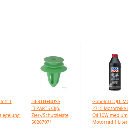
fett 1
HERTH+BUSS
Gabelöl LIQUI M
ELPARTS Clip,
2715 Motorbike 
iegelung
Zier-/Schutzleiste
Oil 10W medium
50267071
Motorrad 1 Liter