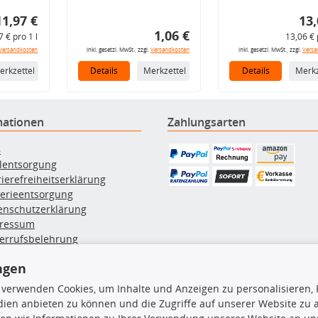
11,97 €
13,
1,06 €
7 € pro 1 l
13,06 € 
Versandkosten
inkl. gesetzl. MwSt., zzgl.
Versandkosten
inkl. gesetzl. MwSt., zzgl.
Versa
erkzettel
Details
Merkzettel
Details
Merkz
mationen
Zahlungsarten
B
ölentsorgung
rierefreiheitserklärung
terieentsorgung
enschutzerklärung
ressum
errufsbelehrung
erruf des Vertrags
ngen
lung & Versand
 verwenden Cookies, um Inhalte und Anzeigen zu personalisieren, 
ien anbieten zu können und die Zugriffe auf unserer Website zu
rodukte
TecDoc Inside