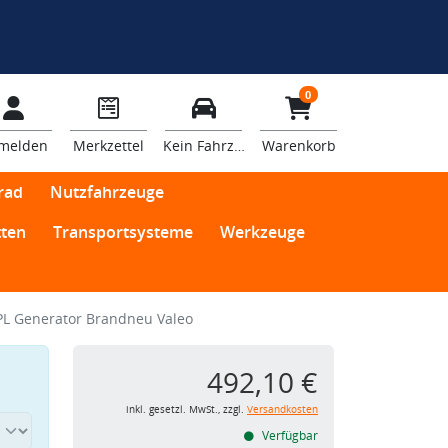
0
melden
Merkzettel
Kein Fahrzeug
Warenkorb
rad
Nutzfahrzeuge
ten
Transportsysteme
Werkzeuge
PL Generator Brandneu Valeo
492,10 €
inkl. gesetzl. MwSt., zzgl.
Versandkosten
Verfügbar