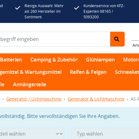
nd
Riesige Auswahl: Mehr
Kundenservice von KFZ-
als 260 Hersteller im
Experten 08165 /
Sortiment
5093200
An
Batterien
Camping & Zubehör
Glühlampen
Motor
egemittel & Wartungsmittel
Reifen & Felgen
Schneeket
le
Anhängerteile
Generator / Lichtmaschine
Generator & Lichtmaschine
AS-
llständig. Bitte vervollständigen Sie Ihre Angaben.