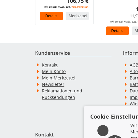
106,75 €
inkl. gesetzl. MwSt., zzgl.
Versandkosten
Details
Merkzettel
11,9
inkl. gesetzl. MwSt., zzgl.
Details
M
Kundenservice
Infor
Kontakt
AG
Mein Konto
Alt
Mein Merkzettel
Bar
Newsletter
Bat
Reklamationen und
Dat
Rücksendungen
Imp
Wid
Wid
Cookie-Einstellu
Zah
Wir
Med
Kontakt
Top P