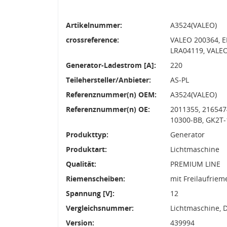
Artikelnummer:
A3524(VALEO)
crossreference:
VALEO 200364, E
LRA04119, VALEO
Generator-Ladestrom [A]:
220
Teilehersteller/Anbieter:
AS-PL
Referenznummer(n) OEM:
A3524(VALEO)
Referenznummer(n) OE:
2011355, 216547
10300-BB, GK2T
Produkttyp:
Generator
Produktart:
Lichtmaschine
Qualität:
PREMIUM LINE
Riemenscheiben:
mit Freilaufrie
Spannung [V]:
12
Vergleichsnummer:
Lichtmaschine, 
Version:
439994