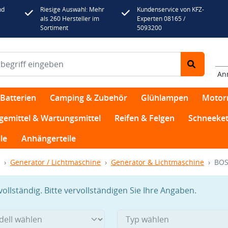
nd
Riesige Auswahl: Mehr
Kundenservice von KFZ-
als 260 Hersteller im
Experten 08165 /
Sortiment
5093200
An
Batterien
Camping & Zubehör
Glühlampen
Motor
egemittel & Wartungsmittel
Reifen & Felgen
Schneeket
le
Anhängerteile
Generator / Lichtmaschine
Generator & Lichtmaschine
BOS
llständig. Bitte vervollständigen Sie Ihre Angaben.