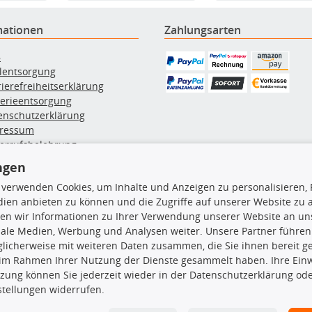
mationen
Zahlungsarten
B
ölentsorgung
rierefreiheitserklärung
terieentsorgung
enschutzerklärung
ressum
errufsbelehrung
erruf des Vertrags
ngen
lung & Versand
 verwenden Cookies, um Inhalte und Anzeigen zu personalisieren, 
ien anbieten zu können und die Zugriffe auf unserer Website zu
rodukte
TecDoc Inside
en wir Informationen zu Ihrer Verwendung unserer Website an uns
iale Medien, Werbung und Analysen weiter. Unsere Partner führen
euchtung
licherweise mit weiteren Daten zusammen, die Sie ihnen bereit ge
msbeläge
 im Rahmen Ihrer Nutzung der Dienste gesammelt haben. Ihre Einwi
msscheiben
zung können Sie jederzeit wieder in der Datenschutzerklärung ode
plungssatz
stellungen widerrufen.
Die hier angezeigten Daten insbesond
rlenker