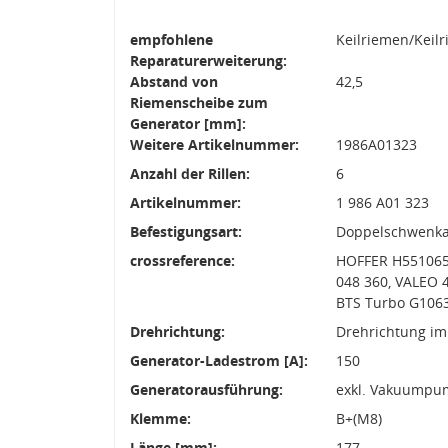
empfohlene
Keilriemen/Keil
Reparaturerweiterung:
Abstand von
42,5
Riemenscheibe zum
Generator [mm]:
Weitere Artikelnummer:
1986A01323
Anzahl der Rillen:
6
Artikelnummer:
1 986 A01 323
Befestigungsart:
Doppelschwenk
crossreference:
HOFFER H551065
048 360, VALEO 
BTS Turbo G106
Drehrichtung:
Drehrichtung im
Generator-Ladestrom [A]:
150
Generatorausführung:
exkl. Vakuumpu
Klemme:
B+(M8)
Länge [mm]:
177