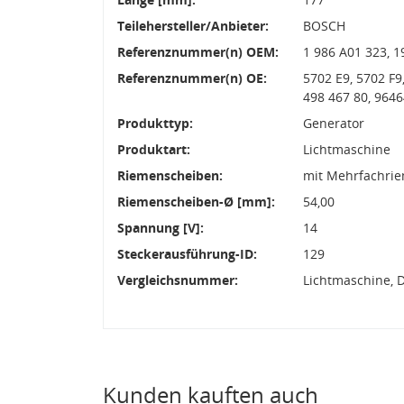
Teilehersteller/Anbieter:
BOSCH
Referenznummer(n) OEM:
1 986 A01 323, 
Referenznummer(n) OE:
5702 E9, 5702 F9
498 467 80, 964
Produkttyp:
Generator
Produktart:
Lichtmaschine
Riemenscheiben:
mit Mehrfachri
Riemenscheiben-Ø [mm]:
54,00
Spannung [V]:
14
Steckerausführung-ID:
129
Vergleichsnummer:
Lichtmaschine, 
Kunden kauften auch