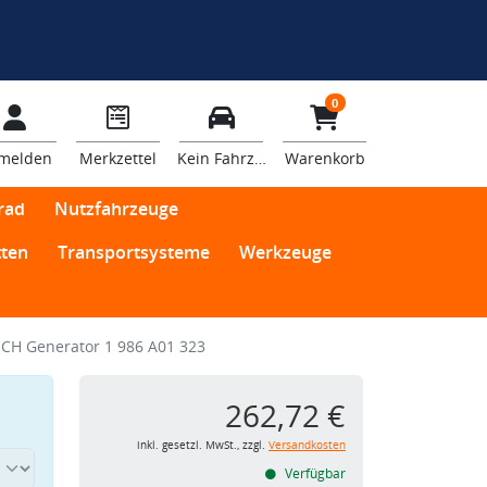
0
melden
Merkzettel
Kein Fahrzeug
Warenkorb
rad
Nutzfahrzeuge
ten
Transportsysteme
Werkzeuge
CH Generator 1 986 A01 323
262,72 €
inkl. gesetzl. MwSt., zzgl.
Versandkosten
Verfügbar