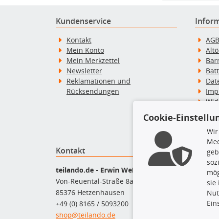
Kundenservice
Infor
Kontakt
AG
Mein Konto
Alt
Mein Merkzettel
Bar
Newsletter
Bat
Reklamationen und
Dat
Rücksendungen
Imp
Wid
Wid
Cookie-Einstellu
Zah
Wir
Med
Kontakt
Top P
geb
soz
Bel
teilando.de - Erwin Weber GmbH
mög
Bre
Von-Reuental-Straße 8a
sie
Bre
85376 Hetzenhausen
Nut
Kup
Ein
+49 (0) 8165 / 5093200
Que
shop@teilando.de