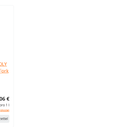
OLY
Fork
06 €
pro 1 l
ndkosten
ettel