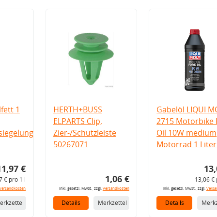
fett 1
HERTH+BUSS
Gabelöl LIQUI M
ELPARTS Clip,
2715 Motorbike 
iegelung
Zier-/Schutzleiste
Oil 10W medium
50267071
Motorrad 1 Liter
11,97 €
13,
1,06 €
7 € pro 1 l
13,06 € 
Versandkosten
inkl. gesetzl. MwSt., zzgl.
Versandkosten
inkl. gesetzl. MwSt., zzgl.
Versa
erkzettel
Details
Merkzettel
Details
Merkz