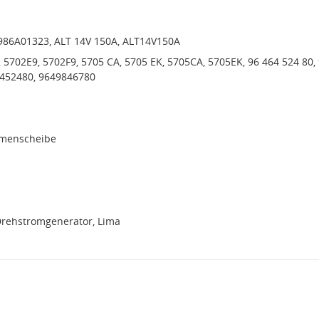
1986A01323, ALT 14V 150A, ALT14V150A
, 5702E9, 5702F9, 5705 CA, 5705 EK, 5705CA, 5705EK, 96 464 524 80,
6452480, 9649846780
emenscheibe
Drehstromgenerator, Lima