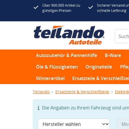
Über 900.000 Artikel zu
Sicherer Versand u
günstigen Preisen
schnelle Lieferung
Autozubehör & Pannenhilfe
B-Ware
Öle & Flüssigkeiten
Originalteile
Pfl
Winterartikel
Ersatzteile & Verschleißtei
Teilando
Ersatzteile & Verschleißteile
Elektrik
Die Angaben zu Ihrem Fahrzeug sind unvo