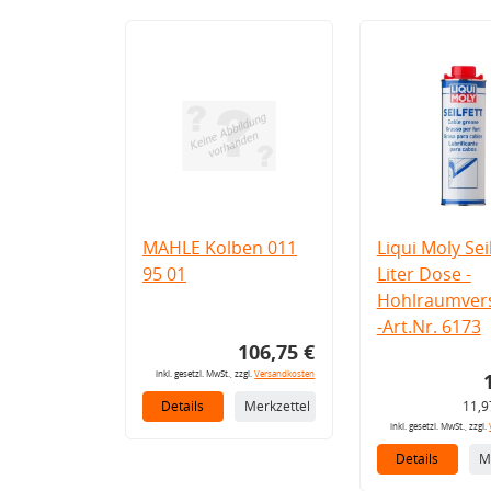
MAHLE Kolben 011
Liqui Moly Seil
95 01
Liter Dose -
Hohlraumvers
-Art.Nr. 6173
106,75 €
inkl. gesetzl. MwSt., zzgl.
Versandkosten
Details
Merkzettel
11,9
inkl. gesetzl. MwSt., zzgl.
Details
M