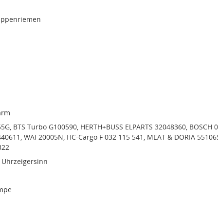
rippenriemen
arm
5G, BTS Turbo G100590, HERTH+BUSS ELPARTS 32048360, BOSCH 0
440611, WAI 20005N, HC-Cargo F 032 115 541, MEAT & DORIA 55106
322
 Uhrzeigersinn
mpe