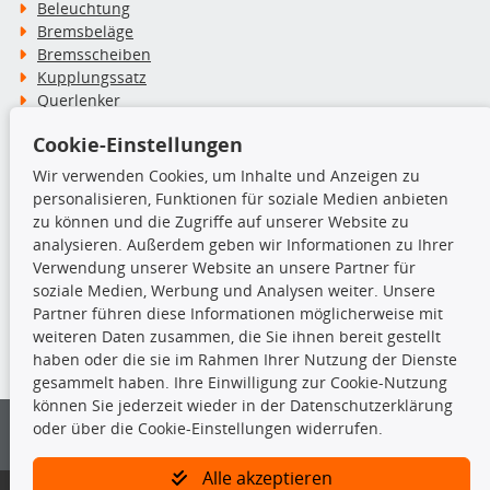
Beleuchtung
Bremsbeläge
Bremsscheiben
Kupplungssatz
Querlenker
Radlager
Cookie-Einstellungen
Stoßdämpfer
Wir verwenden Cookies, um Inhalte und Anzeigen zu
personalisieren, Funktionen für soziale Medien anbieten
TecDoc Inside
zu können und die Zugriffe auf unserer Website zu
analysieren. Außerdem geben wir Informationen zu Ihrer
Verwendung unserer Website an unsere Partner für
soziale Medien, Werbung und Analysen weiter. Unsere
Partner führen diese Informationen möglicherweise mit
Die hier angezeigten Daten insbesondere die gesamte Datenbank dürfen
weiteren Daten zusammen, die Sie ihnen bereit gestellt
nicht kopiert werden.
haben oder die sie im Rahmen Ihrer Nutzung der Dienste
gesammelt haben. Ihre Einwilligung zur Cookie-Nutzung
Es ist zu unterlassen, die Daten oder die gesamte Datenbank ohne
können Sie jederzeit wieder in der Datenschutzerklärung
vorherige Zustimmung von TecDoc zu vervielfältigen, zu verbreiten
oder über die Cookie-Einstellungen widerrufen.
und/oder diese Handlungen durch Dritte ausführen zu lassen. Ein
Zuwiderhandeln stellt eine Urheberrechtsverletzung dar und wird verfolgt.
Alle akzeptieren
Bitte prüfen Sie, ob das über unseren Onlineshop identifizierte Ersatzteil