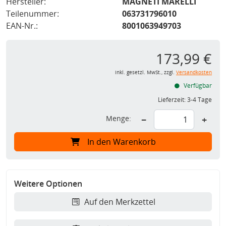
Hersteller:
MAGNETI MARELLI
Teilenummer:
063731796010
EAN-Nr.:
8001063949703
173,99 €
inkl. gesetzl. MwSt., zzgl.
Versandkosten
Verfügbar
Lieferzeit:
3-4 Tage
Menge:
−
+
In den Warenkorb
Weitere Optionen
Auf den Merkzettel