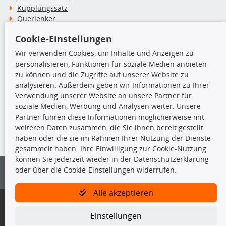
Kupplungssatz
Querlenker
Radlager
Cookie-Einstellungen
Stoßdämpfer
Wir verwenden Cookies, um Inhalte und Anzeigen zu
personalisieren, Funktionen für soziale Medien anbieten
TecDoc Inside
zu können und die Zugriffe auf unserer Website zu
analysieren. Außerdem geben wir Informationen zu Ihrer
Verwendung unserer Website an unsere Partner für
soziale Medien, Werbung und Analysen weiter. Unsere
Partner führen diese Informationen möglicherweise mit
Die hier angezeigten Daten insbesondere die gesamte Datenbank dürfen
weiteren Daten zusammen, die Sie ihnen bereit gestellt
nicht kopiert werden.
haben oder die sie im Rahmen Ihrer Nutzung der Dienste
gesammelt haben. Ihre Einwilligung zur Cookie-Nutzung
Es ist zu unterlassen, die Daten oder die gesamte Datenbank ohne
können Sie jederzeit wieder in der Datenschutzerklärung
vorherige Zustimmung von TecDoc zu vervielfältigen, zu verbreiten
oder über die Cookie-Einstellungen widerrufen.
und/oder diese Handlungen durch Dritte ausführen zu lassen. Ein
Zuwiderhandeln stellt eine Urheberrechtsverletzung dar und wird verfolgt.
Alle akzeptieren
Bitte prüfen Sie, ob das über unseren Onlineshop identifizierte Ersatzteil
auch tatsächlich dem gesuchten Ersatzteil entspricht.
Einstellungen
Gegebenenfalls sind ergänzende Informationen notwendig, um