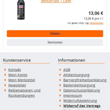
Motorrad 1 Liter
13,06 €
13,06 € pro 1 l
inkl. gesetzl. MwSt., zzgl.
Versandkosten
Details
Merkzettel
Kundenservice
Informationen
Kontakt
AGB
Mein Konto
Altölentsorgung
Mein Merkzettel
Barrierefreiheitserklärung
Newsletter
Batterieentsorgung
Reklamationen und
Datenschutzerklärung
Rücksendungen
Impressum
Widerrufsbelehrung
Widerruf des Vertrags