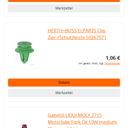
Merkzettel
HERTH+BUSS ELPARTS Clip,
Zier-/Schutzleiste 50267071
1,06 €
inkl. gesetzl. MwSt., zzgl.
Versandkosten
Details
Merkzettel
Gabelöl LIQUI MOLY 2715
Motorbike Fork Oil 10W medium