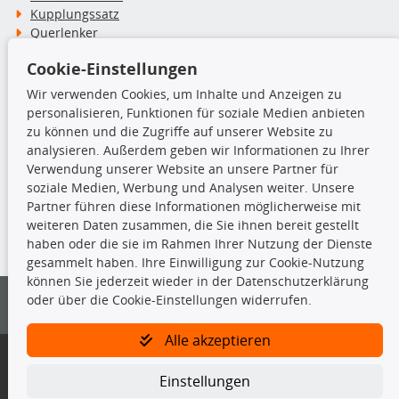
Kupplungssatz
Querlenker
Radlager
Cookie-Einstellungen
Stoßdämpfer
Wir verwenden Cookies, um Inhalte und Anzeigen zu
personalisieren, Funktionen für soziale Medien anbieten
TecDoc Inside
zu können und die Zugriffe auf unserer Website zu
analysieren. Außerdem geben wir Informationen zu Ihrer
Verwendung unserer Website an unsere Partner für
soziale Medien, Werbung und Analysen weiter. Unsere
Partner führen diese Informationen möglicherweise mit
Die hier angezeigten Daten insbesondere die gesamte Datenbank dürfen
weiteren Daten zusammen, die Sie ihnen bereit gestellt
nicht kopiert werden.
haben oder die sie im Rahmen Ihrer Nutzung der Dienste
gesammelt haben. Ihre Einwilligung zur Cookie-Nutzung
Es ist zu unterlassen, die Daten oder die gesamte Datenbank ohne
können Sie jederzeit wieder in der Datenschutzerklärung
vorherige Zustimmung von TecDoc zu vervielfältigen, zu verbreiten
oder über die Cookie-Einstellungen widerrufen.
und/oder diese Handlungen durch Dritte ausführen zu lassen. Ein
Zuwiderhandeln stellt eine Urheberrechtsverletzung dar und wird verfolgt.
Alle akzeptieren
Bitte prüfen Sie, ob das über unseren Onlineshop identifizierte Ersatzteil
auch tatsächlich dem gesuchten Ersatzteil entspricht.
Einstellungen
Gegebenenfalls sind ergänzende Informationen notwendig, um