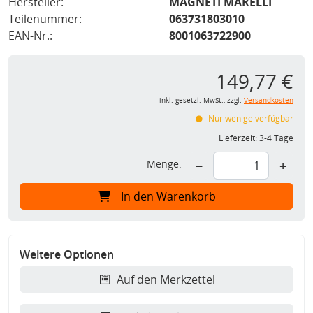
Hersteller:
MAGNETI MARELLI
Teilenummer:
063731803010
EAN-Nr.:
8001063722900
149,77 €
inkl. gesetzl. MwSt., zzgl.
Versandkosten
Nur wenige verfügbar
Lieferzeit:
3-4 Tage
Menge:
−
+
In den Warenkorb
Weitere Optionen
Auf den Merkzettel