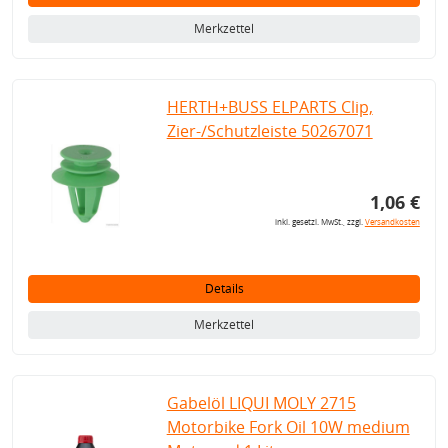
Merkzettel
HERTH+BUSS ELPARTS Clip,
Zier-/Schutzleiste 50267071
1,06 €
inkl. gesetzl. MwSt., zzgl.
Versandkosten
Details
Merkzettel
Gabelöl LIQUI MOLY 2715
Motorbike Fork Oil 10W medium