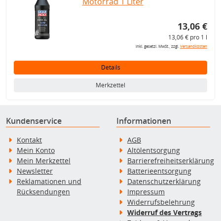
Motorrad 1 Liter
13,06 €
13,06 € pro 1 l
inkl. gesetzl. MwSt., zzgl.
Versandkosten
Details
Merkzettel
Kundenservice
Informationen
Kontakt
AGB
Mein Konto
Altölentsorgung
Mein Merkzettel
Barrierefreiheitserklärung
Newsletter
Batterieentsorgung
Reklamationen und
Datenschutzerklärung
Rücksendungen
Impressum
Widerrufsbelehrung
Widerruf des Vertrags