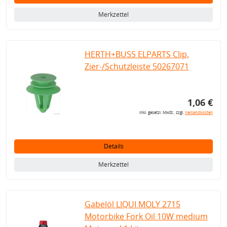
Merkzettel
HERTH+BUSS ELPARTS Clip,
Zier-/Schutzleiste 50267071
1,06 €
inkl. gesetzl. MwSt., zzgl.
Versandkosten
Details
Merkzettel
Gabelöl LIQUI MOLY 2715
Motorbike Fork Oil 10W medium