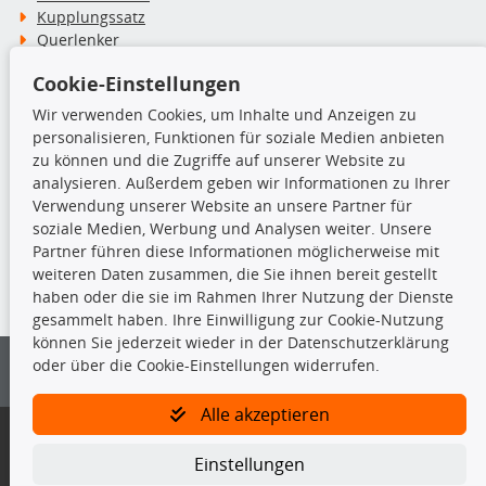
Kupplungssatz
Querlenker
Radlager
Cookie-Einstellungen
Stoßdämpfer
Wir verwenden Cookies, um Inhalte und Anzeigen zu
personalisieren, Funktionen für soziale Medien anbieten
TecDoc Inside
zu können und die Zugriffe auf unserer Website zu
analysieren. Außerdem geben wir Informationen zu Ihrer
Verwendung unserer Website an unsere Partner für
soziale Medien, Werbung und Analysen weiter. Unsere
Partner führen diese Informationen möglicherweise mit
Die hier angezeigten Daten insbesondere die gesamte Datenbank dürfen
weiteren Daten zusammen, die Sie ihnen bereit gestellt
nicht kopiert werden.
haben oder die sie im Rahmen Ihrer Nutzung der Dienste
gesammelt haben. Ihre Einwilligung zur Cookie-Nutzung
Es ist zu unterlassen, die Daten oder die gesamte Datenbank ohne
können Sie jederzeit wieder in der Datenschutzerklärung
vorherige Zustimmung von TecDoc zu vervielfältigen, zu verbreiten
oder über die Cookie-Einstellungen widerrufen.
und/oder diese Handlungen durch Dritte ausführen zu lassen. Ein
Zuwiderhandeln stellt eine Urheberrechtsverletzung dar und wird verfolgt.
Alle akzeptieren
Bitte prüfen Sie, ob das über unseren Onlineshop identifizierte Ersatzteil
auch tatsächlich dem gesuchten Ersatzteil entspricht.
Einstellungen
Gegebenenfalls sind ergänzende Informationen notwendig, um