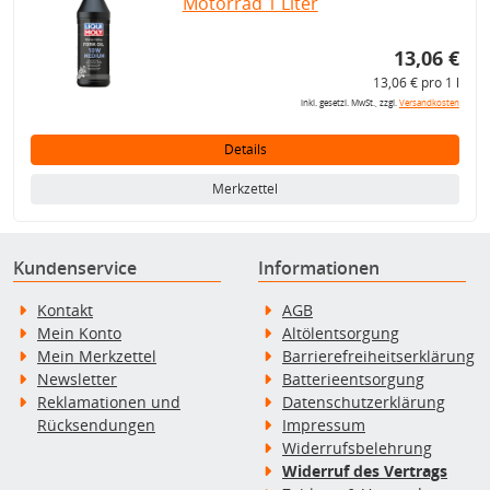
Motorrad 1 Liter
13,06 €
13,06 € pro 1 l
inkl. gesetzl. MwSt., zzgl.
Versandkosten
Details
Merkzettel
Kundenservice
Informationen
Kontakt
AGB
Mein Konto
Altölentsorgung
Mein Merkzettel
Barrierefreiheitserklärung
Newsletter
Batterieentsorgung
Reklamationen und
Datenschutzerklärung
Rücksendungen
Impressum
Widerrufsbelehrung
Widerruf des Vertrags