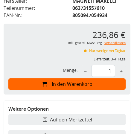
Hersteller:
MAGNETI MARELLI
Teilenummer:
063731557610
EAN-Nr.:
8050947054934
236,86 €
inkl. gesetzl. MwSt., zzgl.
Versandkosten
Nur wenige verfügbar
Lieferzeit:
3-4 Tage
Menge:
−
+
In den Warenkorb
Weitere Optionen
Auf den Merkzettel