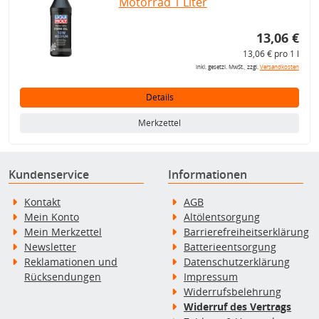
Motorrad 1 Liter
13,06 €
13,06 € pro 1 l
inkl. gesetzl. MwSt., zzgl.
Versandkosten
Details
Merkzettel
Kundenservice
Informationen
Kontakt
AGB
Mein Konto
Altölentsorgung
Mein Merkzettel
Barrierefreiheitserklärung
Newsletter
Batterieentsorgung
Reklamationen und
Datenschutzerklärung
Rücksendungen
Impressum
Widerrufsbelehrung
Widerruf des Vertrags