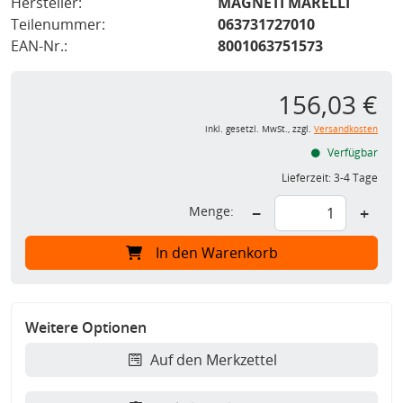
Hersteller:
MAGNETI MARELLI
Teilenummer:
063731727010
EAN-Nr.:
8001063751573
156,03 €
inkl. gesetzl. MwSt., zzgl.
Versandkosten
Verfügbar
Lieferzeit:
3-4 Tage
Menge:
−
+
In den Warenkorb
Weitere Optionen
Auf den Merkzettel