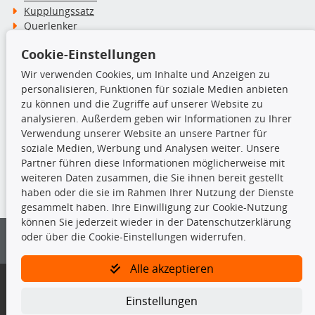
Kupplungssatz
Querlenker
Radlager
Cookie-Einstellungen
Stoßdämpfer
Wir verwenden Cookies, um Inhalte und Anzeigen zu
personalisieren, Funktionen für soziale Medien anbieten
TecDoc Inside
zu können und die Zugriffe auf unserer Website zu
analysieren. Außerdem geben wir Informationen zu Ihrer
Verwendung unserer Website an unsere Partner für
soziale Medien, Werbung und Analysen weiter. Unsere
Partner führen diese Informationen möglicherweise mit
Die hier angezeigten Daten insbesondere die gesamte Datenbank dürfen
weiteren Daten zusammen, die Sie ihnen bereit gestellt
nicht kopiert werden.
haben oder die sie im Rahmen Ihrer Nutzung der Dienste
gesammelt haben. Ihre Einwilligung zur Cookie-Nutzung
Es ist zu unterlassen, die Daten oder die gesamte Datenbank ohne
können Sie jederzeit wieder in der Datenschutzerklärung
vorherige Zustimmung von TecDoc zu vervielfältigen, zu verbreiten
oder über die Cookie-Einstellungen widerrufen.
und/oder diese Handlungen durch Dritte ausführen zu lassen. Ein
Zuwiderhandeln stellt eine Urheberrechtsverletzung dar und wird verfolgt.
Alle akzeptieren
Bitte prüfen Sie, ob das über unseren Onlineshop identifizierte Ersatzteil
auch tatsächlich dem gesuchten Ersatzteil entspricht.
Einstellungen
Gegebenenfalls sind ergänzende Informationen notwendig, um