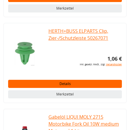
Merkzettel
HERTH+BUSS ELPARTS Clip,
Zier-/Schutzleiste 50267071
1,06 €
inkl. gesetzl. MwSt., zzgl.
Versandkosten
Details
Merkzettel
Gabelöl LIQUI MOLY 2715
Motorbike Fork Oil 10W medium