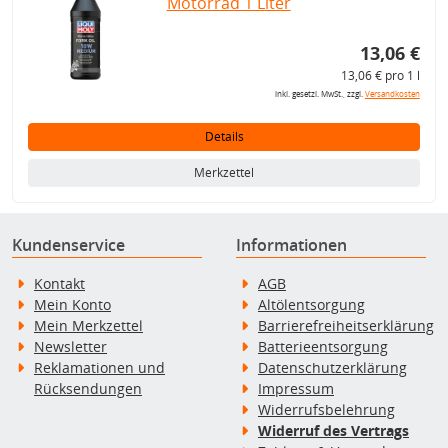
Motorrad 1 Liter
13,06 €
13,06 € pro 1 l
inkl. gesetzl. MwSt., zzgl.
Versandkosten
Details
Merkzettel
Kundenservice
Informationen
Kontakt
AGB
Mein Konto
Altölentsorgung
Mein Merkzettel
Barrierefreiheitserklärung
Newsletter
Batterieentsorgung
Reklamationen und
Datenschutzerklärung
Rücksendungen
Impressum
Widerrufsbelehrung
Widerruf des Vertrags