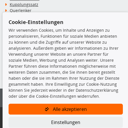
Kupplungssatz
Querlenker
Radlager
Cookie-Einstellungen
Stoßdämpfer
Wir verwenden Cookies, um Inhalte und Anzeigen zu
personalisieren, Funktionen für soziale Medien anbieten
TecDoc Inside
zu können und die Zugriffe auf unserer Website zu
analysieren. Außerdem geben wir Informationen zu Ihrer
Verwendung unserer Website an unsere Partner für
soziale Medien, Werbung und Analysen weiter. Unsere
Partner führen diese Informationen möglicherweise mit
Die hier angezeigten Daten insbesondere die gesamte Datenbank dürfen
weiteren Daten zusammen, die Sie ihnen bereit gestellt
nicht kopiert werden.
haben oder die sie im Rahmen Ihrer Nutzung der Dienste
gesammelt haben. Ihre Einwilligung zur Cookie-Nutzung
Es ist zu unterlassen, die Daten oder die gesamte Datenbank ohne
können Sie jederzeit wieder in der Datenschutzerklärung
vorherige Zustimmung von TecDoc zu vervielfältigen, zu verbreiten
oder über die Cookie-Einstellungen widerrufen.
und/oder diese Handlungen durch Dritte ausführen zu lassen. Ein
Zuwiderhandeln stellt eine Urheberrechtsverletzung dar und wird verfolgt.
Alle akzeptieren
Bitte prüfen Sie, ob das über unseren Onlineshop identifizierte Ersatzteil
auch tatsächlich dem gesuchten Ersatzteil entspricht.
Einstellungen
Gegebenenfalls sind ergänzende Informationen notwendig, um