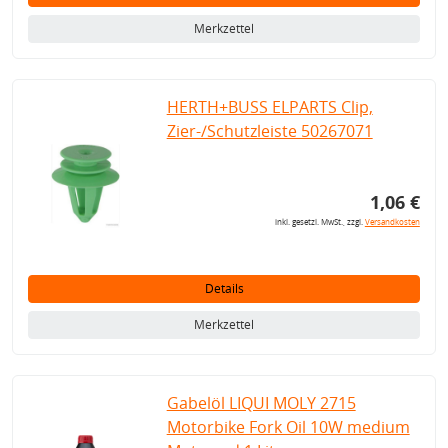
Merkzettel
HERTH+BUSS ELPARTS Clip,
Zier-/Schutzleiste 50267071
1,06 €
inkl. gesetzl. MwSt., zzgl.
Versandkosten
Details
Merkzettel
Gabelöl LIQUI MOLY 2715
Motorbike Fork Oil 10W medium