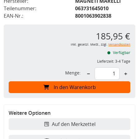
Hersteller:
MAGNETI MARELLI
Teilenummer:
063731645010
EAN-Nr.:
8001063902838
185,95 €
inkl. gesetzl. MwSt., zzgl.
Versandkosten
Verfügbar
Lieferzeit:
3-4 Tage
Menge:
−
+
In den Warenkorb
Weitere Optionen
Auf den Merkzettel