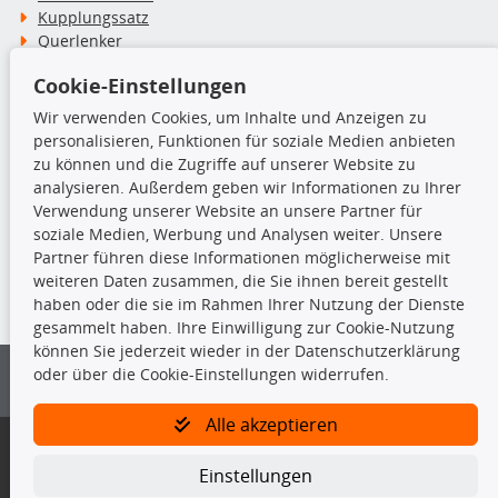
Kupplungssatz
Querlenker
Radlager
Cookie-Einstellungen
Stoßdämpfer
Wir verwenden Cookies, um Inhalte und Anzeigen zu
personalisieren, Funktionen für soziale Medien anbieten
TecDoc Inside
zu können und die Zugriffe auf unserer Website zu
analysieren. Außerdem geben wir Informationen zu Ihrer
Verwendung unserer Website an unsere Partner für
soziale Medien, Werbung und Analysen weiter. Unsere
Partner führen diese Informationen möglicherweise mit
Die hier angezeigten Daten insbesondere die gesamte Datenbank dürfen
weiteren Daten zusammen, die Sie ihnen bereit gestellt
nicht kopiert werden.
haben oder die sie im Rahmen Ihrer Nutzung der Dienste
gesammelt haben. Ihre Einwilligung zur Cookie-Nutzung
Es ist zu unterlassen, die Daten oder die gesamte Datenbank ohne
können Sie jederzeit wieder in der Datenschutzerklärung
vorherige Zustimmung von TecDoc zu vervielfältigen, zu verbreiten
oder über die Cookie-Einstellungen widerrufen.
und/oder diese Handlungen durch Dritte ausführen zu lassen. Ein
Zuwiderhandeln stellt eine Urheberrechtsverletzung dar und wird verfolgt.
Alle akzeptieren
Bitte prüfen Sie, ob das über unseren Onlineshop identifizierte Ersatzteil
auch tatsächlich dem gesuchten Ersatzteil entspricht.
Einstellungen
Gegebenenfalls sind ergänzende Informationen notwendig, um