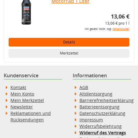
Motorrad 1 Liter
13,06 €
13,06 € pro 1 l
inkl. gesetzl. MwSt., zzgl.
Versandkosten
Details
Merkzettel
Kundenservice
Informationen
Kontakt
AGB
Mein Konto
Altölentsorgung
Mein Merkzettel
Barrierefreiheitserklärung
Newsletter
Batterieentsorgung
Reklamationen und
Datenschutzerklärung
Rücksendungen
Impressum
Widerrufsbelehrung
Widerruf des Vertrags