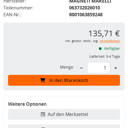
Hersteller:
MAGNETI MARELLI
Teilenummer:
063732026010
EAN-Nr.:
8001063859248
135,71 €
inkl. gesetzl. MwSt., zzgl.
Versandkosten
Verfügbar
Lieferzeit:
3-4 Tage
Menge:
−
+
In den Warenkorb
Weitere Optionen
Auf den Merkzettel