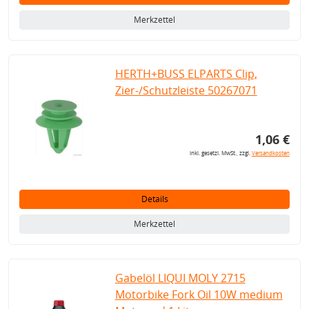
Merkzettel
HERTH+BUSS ELPARTS Clip,
Zier-/Schutzleiste 50267071
1,06 €
inkl. gesetzl. MwSt., zzgl.
Versandkosten
Details
Merkzettel
Gabelöl LIQUI MOLY 2715
Motorbike Fork Oil 10W medium