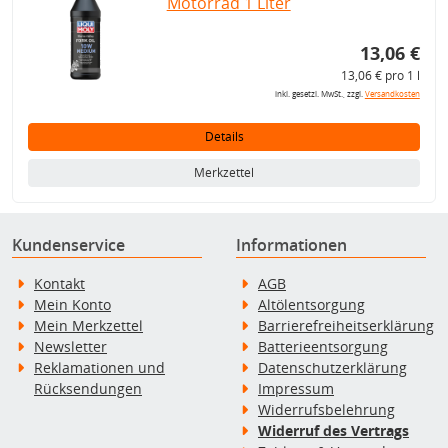
Motorrad 1 Liter
13,06 €
13,06 € pro 1 l
inkl. gesetzl. MwSt., zzgl.
Versandkosten
Details
Merkzettel
Kundenservice
Informationen
Kontakt
AGB
Mein Konto
Altölentsorgung
Mein Merkzettel
Barrierefreiheitserklärung
Newsletter
Batterieentsorgung
Reklamationen und
Datenschutzerklärung
Rücksendungen
Impressum
Widerrufsbelehrung
Widerruf des Vertrags