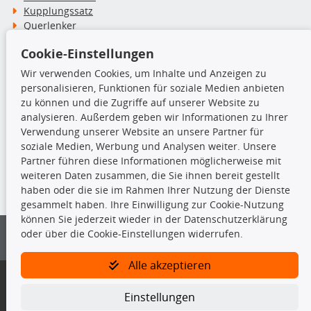
Kupplungssatz
Querlenker
Radlager
Cookie-Einstellungen
Stoßdämpfer
Wir verwenden Cookies, um Inhalte und Anzeigen zu
personalisieren, Funktionen für soziale Medien anbieten
TecDoc Inside
zu können und die Zugriffe auf unserer Website zu
analysieren. Außerdem geben wir Informationen zu Ihrer
Verwendung unserer Website an unsere Partner für
soziale Medien, Werbung und Analysen weiter. Unsere
Partner führen diese Informationen möglicherweise mit
Die hier angezeigten Daten insbesondere die gesamte Datenbank dürfen
weiteren Daten zusammen, die Sie ihnen bereit gestellt
nicht kopiert werden.
haben oder die sie im Rahmen Ihrer Nutzung der Dienste
gesammelt haben. Ihre Einwilligung zur Cookie-Nutzung
Es ist zu unterlassen, die Daten oder die gesamte Datenbank ohne
können Sie jederzeit wieder in der Datenschutzerklärung
vorherige Zustimmung von TecDoc zu vervielfältigen, zu verbreiten
oder über die Cookie-Einstellungen widerrufen.
und/oder diese Handlungen durch Dritte ausführen zu lassen. Ein
Zuwiderhandeln stellt eine Urheberrechtsverletzung dar und wird verfolgt.
Alle akzeptieren
Bitte prüfen Sie, ob das über unseren Onlineshop identifizierte Ersatzteil
auch tatsächlich dem gesuchten Ersatzteil entspricht.
Einstellungen
Gegebenenfalls sind ergänzende Informationen notwendig, um