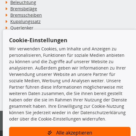
Beleuchtung
Bremsbeläge
Bremsscheiben
Kupplungssatz
Querlenker
Radlager
Cookie-Einstellungen
Stoßdämpfer
Wir verwenden Cookies, um Inhalte und Anzeigen zu
personalisieren, Funktionen für soziale Medien anbieten
TecDoc Inside
zu können und die Zugriffe auf unserer Website zu
analysieren. Außerdem geben wir Informationen zu Ihrer
Verwendung unserer Website an unsere Partner für
soziale Medien, Werbung und Analysen weiter. Unsere
Partner führen diese Informationen möglicherweise mit
Die hier angezeigten Daten insbesondere die gesamte Datenbank dürfen
weiteren Daten zusammen, die Sie ihnen bereit gestellt
nicht kopiert werden.
haben oder die sie im Rahmen Ihrer Nutzung der Dienste
gesammelt haben. Ihre Einwilligung zur Cookie-Nutzung
Es ist zu unterlassen, die Daten oder die gesamte Datenbank ohne
können Sie jederzeit wieder in der Datenschutzerklärung
vorherige Zustimmung von TecDoc zu vervielfältigen, zu verbreiten
oder über die Cookie-Einstellungen widerrufen.
und/oder diese Handlungen durch Dritte ausführen zu lassen. Ein
Zuwiderhandeln stellt eine Urheberrechtsverletzung dar und wird verfolgt.
Alle akzeptieren
Bitte prüfen Sie, ob das über unseren Onlineshop identifizierte Ersatzteil