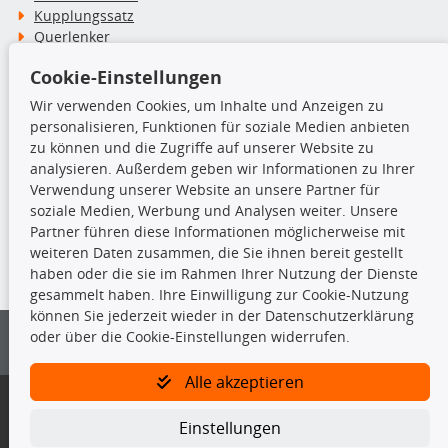
Kupplungssatz
Querlenker
Radlager
Cookie-Einstellungen
Stoßdämpfer
Wir verwenden Cookies, um Inhalte und Anzeigen zu
personalisieren, Funktionen für soziale Medien anbieten
TecDoc Inside
zu können und die Zugriffe auf unserer Website zu
analysieren. Außerdem geben wir Informationen zu Ihrer
Verwendung unserer Website an unsere Partner für
soziale Medien, Werbung und Analysen weiter. Unsere
Partner führen diese Informationen möglicherweise mit
Die hier angezeigten Daten insbesondere die gesamte Datenbank dürfen
weiteren Daten zusammen, die Sie ihnen bereit gestellt
nicht kopiert werden.
haben oder die sie im Rahmen Ihrer Nutzung der Dienste
gesammelt haben. Ihre Einwilligung zur Cookie-Nutzung
Es ist zu unterlassen, die Daten oder die gesamte Datenbank ohne
können Sie jederzeit wieder in der Datenschutzerklärung
vorherige Zustimmung von TecDoc zu vervielfältigen, zu verbreiten
oder über die Cookie-Einstellungen widerrufen.
und/oder diese Handlungen durch Dritte ausführen zu lassen. Ein
Zuwiderhandeln stellt eine Urheberrechtsverletzung dar und wird verfolgt.
Alle akzeptieren
Bitte prüfen Sie, ob das über unseren Onlineshop identifizierte Ersatzteil
auch tatsächlich dem gesuchten Ersatzteil entspricht.
Einstellungen
Gegebenenfalls sind ergänzende Informationen notwendig, um