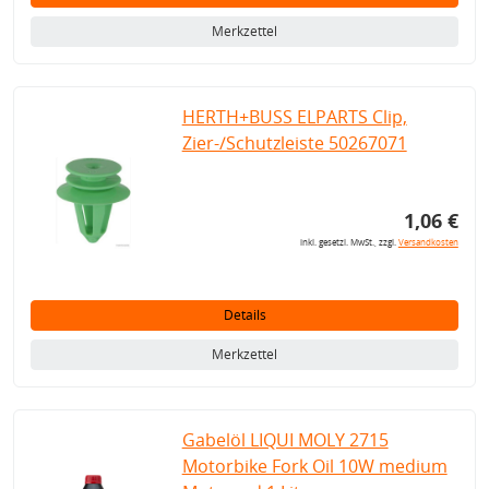
Merkzettel
HERTH+BUSS ELPARTS Clip,
Zier-/Schutzleiste 50267071
1,06 €
inkl. gesetzl. MwSt., zzgl.
Versandkosten
Details
Merkzettel
Gabelöl LIQUI MOLY 2715
Motorbike Fork Oil 10W medium