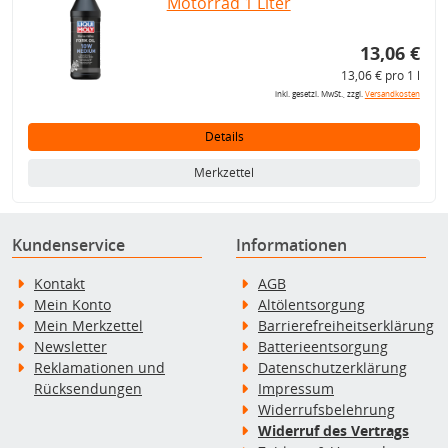
Motorrad 1 Liter
13,06 €
13,06 € pro 1 l
inkl. gesetzl. MwSt., zzgl.
Versandkosten
Details
Merkzettel
Kundenservice
Informationen
Kontakt
AGB
Mein Konto
Altölentsorgung
Mein Merkzettel
Barrierefreiheitserklärung
Newsletter
Batterieentsorgung
Reklamationen und
Datenschutzerklärung
Rücksendungen
Impressum
Widerrufsbelehrung
Widerruf des Vertrags