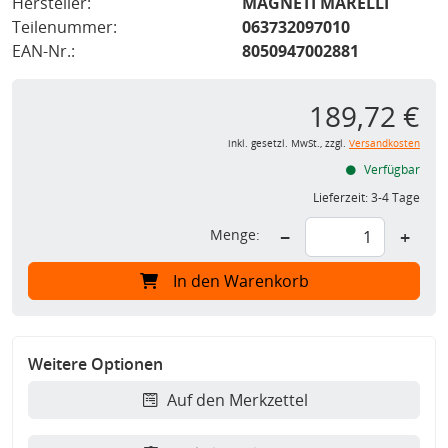
Hersteller:
MAGNETI MARELLI
Teilenummer:
063732097010
EAN-Nr.:
8050947002881
189,72 €
inkl. gesetzl. MwSt., zzgl.
Versandkosten
Verfügbar
Lieferzeit:
3-4 Tage
Menge:
−
+
In den Warenkorb
Weitere Optionen
Auf den Merkzettel