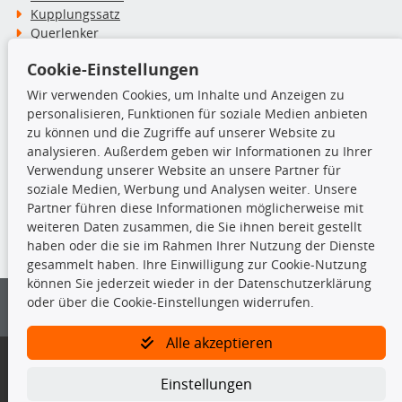
Kupplungssatz
Querlenker
Radlager
Cookie-Einstellungen
Stoßdämpfer
Wir verwenden Cookies, um Inhalte und Anzeigen zu
personalisieren, Funktionen für soziale Medien anbieten
TecDoc Inside
zu können und die Zugriffe auf unserer Website zu
analysieren. Außerdem geben wir Informationen zu Ihrer
Verwendung unserer Website an unsere Partner für
soziale Medien, Werbung und Analysen weiter. Unsere
Partner führen diese Informationen möglicherweise mit
Die hier angezeigten Daten insbesondere die gesamte Datenbank dürfen
weiteren Daten zusammen, die Sie ihnen bereit gestellt
nicht kopiert werden.
haben oder die sie im Rahmen Ihrer Nutzung der Dienste
gesammelt haben. Ihre Einwilligung zur Cookie-Nutzung
Es ist zu unterlassen, die Daten oder die gesamte Datenbank ohne
können Sie jederzeit wieder in der Datenschutzerklärung
vorherige Zustimmung von TecDoc zu vervielfältigen, zu verbreiten
oder über die Cookie-Einstellungen widerrufen.
und/oder diese Handlungen durch Dritte ausführen zu lassen. Ein
Zuwiderhandeln stellt eine Urheberrechtsverletzung dar und wird verfolgt.
Alle akzeptieren
Bitte prüfen Sie, ob das über unseren Onlineshop identifizierte Ersatzteil
auch tatsächlich dem gesuchten Ersatzteil entspricht.
Einstellungen
Gegebenenfalls sind ergänzende Informationen notwendig, um