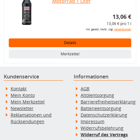
Motorrad 1 Liter
13,06 €
13,06 € pro 1 l
inkl. gesetzl. MwSt., zzgl.
Versandkosten
Details
Merkzettel
Kundenservice
Informationen
Kontakt
AGB
Mein Konto
Altölentsorgung
Mein Merkzettel
Barrierefreiheitserklärung
Newsletter
Batterieentsorgung
Reklamationen und
Datenschutzerklärung
Rücksendungen
Impressum
Widerrufsbelehrung
Widerruf des Vertrags