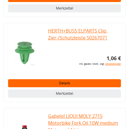
Merkzettel
HERTH+BUSS ELPARTS Clip,
Zier-/Schutzleiste 50267071
1,06 €
inkl. gesetzl. MwSt., zzgl.
Versandkosten
Details
Merkzettel
Gabelöl LIQUI MOLY 2715
Motorbike Fork Oil 10W medium