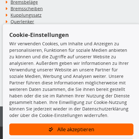
Bremsbeläge
Bremsscheiben
Kupplungssatz
Querlenker
Radlager
Cookie-Einstellungen
Stoßdämpfer
Wir verwenden Cookies, um Inhalte und Anzeigen zu
personalisieren, Funktionen für soziale Medien anbieten
TecDoc Inside
zu können und die Zugriffe auf unserer Website zu
analysieren. Außerdem geben wir Informationen zu Ihrer
Verwendung unserer Website an unsere Partner für
soziale Medien, Werbung und Analysen weiter. Unsere
Partner führen diese Informationen möglicherweise mit
Die hier angezeigten Daten insbesondere die gesamte Datenbank dürfen
weiteren Daten zusammen, die Sie ihnen bereit gestellt
nicht kopiert werden.
haben oder die sie im Rahmen Ihrer Nutzung der Dienste
gesammelt haben. Ihre Einwilligung zur Cookie-Nutzung
Es ist zu unterlassen, die Daten oder die gesamte Datenbank ohne
können Sie jederzeit wieder in der Datenschutzerklärung
vorherige Zustimmung von TecDoc zu vervielfältigen, zu verbreiten
und/oder diese Handlungen durch Dritte ausführen zu lassen. Ein
oder über die Cookie-Einstellungen widerrufen.
Zuwiderhandeln stellt eine Urheberrechtsverletzung dar und wird verfolgt.
Alle akzeptieren
Bitte prüfen Sie, ob das über unseren Onlineshop identifizierte Ersatzteil
auch tatsächlich dem gesuchten Ersatzteil entspricht.