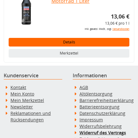
Motorrad 1 Liter
13,06 €
13,06 € pro 1 l
inkl. gesetzl. MwSt., zzgl.
Versandkosten
Details
Merkzettel
Kundenservice
Informationen
Kontakt
AGB
Mein Konto
Altölentsorgung
Mein Merkzettel
Barrierefreiheitserklärung
Newsletter
Batterieentsorgung
Reklamationen und
Datenschutzerklärung
Rücksendungen
Impressum
Widerrufsbelehrung
Widerruf des Vertrags