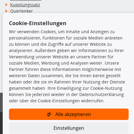
Kupplungssatz
Querlenker
Radlager
Cookie-Einstellungen
Stoßdämpfer
Wir verwenden Cookies, um Inhalte und Anzeigen zu
personalisieren, Funktionen für soziale Medien anbieten
TecDoc Inside
zu können und die Zugriffe auf unserer Website zu
analysieren. Außerdem geben wir Informationen zu Ihrer
Verwendung unserer Website an unsere Partner für
soziale Medien, Werbung und Analysen weiter. Unsere
Partner führen diese Informationen möglicherweise mit
Die hier angezeigten Daten insbesondere die gesamte Datenbank dürfen
weiteren Daten zusammen, die Sie ihnen bereit gestellt
nicht kopiert werden.
haben oder die sie im Rahmen Ihrer Nutzung der Dienste
gesammelt haben. Ihre Einwilligung zur Cookie-Nutzung
Es ist zu unterlassen, die Daten oder die gesamte Datenbank ohne
können Sie jederzeit wieder in der Datenschutzerklärung
vorherige Zustimmung von TecDoc zu vervielfältigen, zu verbreiten
oder über die Cookie-Einstellungen widerrufen.
und/oder diese Handlungen durch Dritte ausführen zu lassen. Ein
Zuwiderhandeln stellt eine Urheberrechtsverletzung dar und wird verfolgt.
Alle akzeptieren
Bitte prüfen Sie, ob das über unseren Onlineshop identifizierte Ersatzteil
auch tatsächlich dem gesuchten Ersatzteil entspricht.
Einstellungen
Gegebenenfalls sind ergänzende Informationen notwendig, um