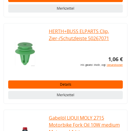
Merkzettel
HERTH+BUSS ELPARTS Clip,
Zier-/Schutzleiste 50267071
1,06 €
inkl. gesetzl. MwSt., zzgl.
Versandkosten
Details
Merkzettel
Gabelöl LIQUI MOLY 2715
Motorbike Fork Oil 10W medium