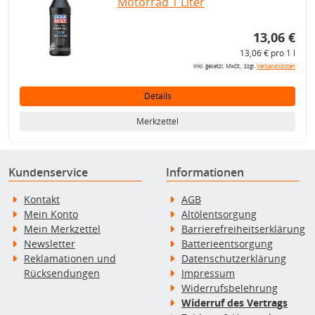
Motorrad 1 Liter
13,06 €
13,06 € pro 1 l
inkl. gesetzl. MwSt., zzgl.
Versandkosten
Details
Merkzettel
Kundenservice
Informationen
Kontakt
AGB
Mein Konto
Altölentsorgung
Mein Merkzettel
Barrierefreiheitserklärung
Newsletter
Batterieentsorgung
Reklamationen und
Datenschutzerklärung
Rücksendungen
Impressum
Widerrufsbelehrung
Widerruf des Vertrags