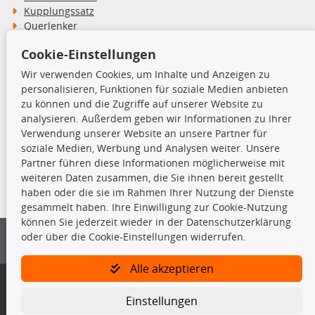
Kupplungssatz
Querlenker
Radlager
Cookie-Einstellungen
Stoßdämpfer
Wir verwenden Cookies, um Inhalte und Anzeigen zu
personalisieren, Funktionen für soziale Medien anbieten
TecDoc Inside
zu können und die Zugriffe auf unserer Website zu
analysieren. Außerdem geben wir Informationen zu Ihrer
Verwendung unserer Website an unsere Partner für
soziale Medien, Werbung und Analysen weiter. Unsere
Partner führen diese Informationen möglicherweise mit
Die hier angezeigten Daten insbesondere die gesamte Datenbank dürfen
weiteren Daten zusammen, die Sie ihnen bereit gestellt
nicht kopiert werden.
haben oder die sie im Rahmen Ihrer Nutzung der Dienste
gesammelt haben. Ihre Einwilligung zur Cookie-Nutzung
Es ist zu unterlassen, die Daten oder die gesamte Datenbank ohne
können Sie jederzeit wieder in der Datenschutzerklärung
vorherige Zustimmung von TecDoc zu vervielfältigen, zu verbreiten
oder über die Cookie-Einstellungen widerrufen.
und/oder diese Handlungen durch Dritte ausführen zu lassen. Ein
Zuwiderhandeln stellt eine Urheberrechtsverletzung dar und wird verfolgt.
Alle akzeptieren
Bitte prüfen Sie, ob das über unseren Onlineshop identifizierte Ersatzteil
auch tatsächlich dem gesuchten Ersatzteil entspricht.
Einstellungen
Gegebenenfalls sind ergänzende Informationen notwendig, um