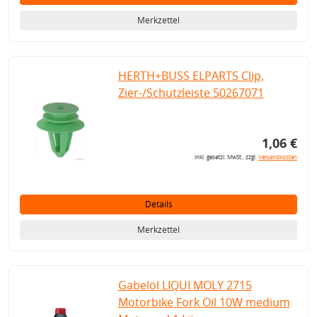
Merkzettel
HERTH+BUSS ELPARTS Clip,
Zier-/Schutzleiste 50267071
1,06 €
inkl. gesetzl. MwSt., zzgl.
Versandkosten
Details
Merkzettel
Gabelöl LIQUI MOLY 2715
Motorbike Fork Oil 10W medium