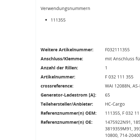
Verwendungsnummern
111355
Weitere Artikelnummer:
F032111355
Anschluss/Klemme:
mit Anschluss f
Anzahl der Rillen:
1
Artikelnummer:
F 032 111 355
crossreference:
WAI 12088N, AS-P
Generator-Ladestrom [A]:
65
Teilehersteller/Anbieter:
HC-Cargo
Referenznummer(n) OEM:
111355, F 032 1
Referenznummer(n) OE:
1475922N91, 185
3819359M91, 393
10800, 714-2040