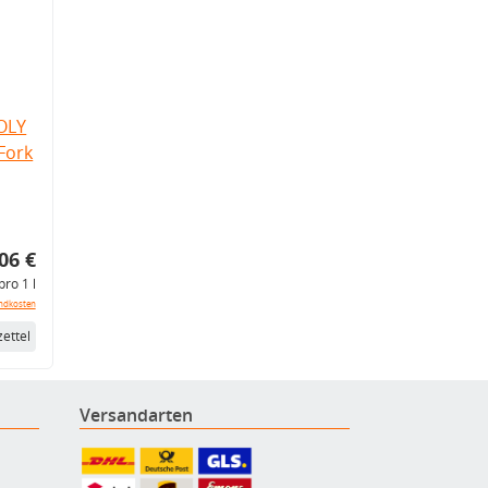
OLY
Fork
06 €
pro 1 l
ndkosten
ettel
Versandarten