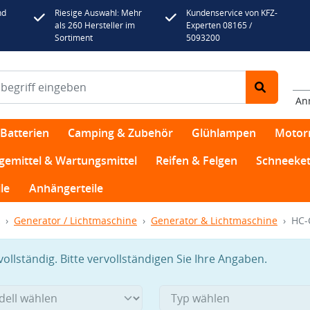
nd
Riesige Auswahl: Mehr
Kundenservice von KFZ-
als 260 Hersteller im
Experten 08165 /
Sortiment
5093200
An
Batterien
Camping & Zubehör
Glühlampen
Motor
egemittel & Wartungsmittel
Reifen & Felgen
Schneeket
le
Anhängerteile
Generator / Lichtmaschine
Generator & Lichtmaschine
HC-
llständig. Bitte vervollständigen Sie Ihre Angaben.