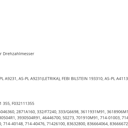
ür Drehzahlmesser
L A9231, AS-PL A9231(LETRIKA), FEBI BILSTEIN 193310, AS-PL A4113
11 355, F032111355
046360, 2871A160, 332/F7240, 333/G6698, 3611931M91, 3618906M1
0504R1, 3930504R91, 46446700, 50273, 701910M91, 714-01003, 714
0, 714-40148, 714-40476, 71426100, 83632800, 836664064, 83666672