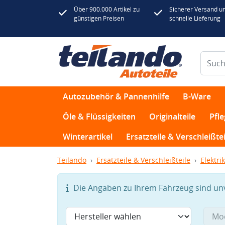
Über 900.000 Artikel zu
Sicherer Versand u
günstigen Preisen
schnelle Lieferung
Autozubehör & Pannenhilfe
B-Ware
Öle & Flüssigkeiten
Originalteile
Pfl
Winterartikel
Ersatzteile & Verschleißtei
Teilando
Ersatzteile & Verschleißteile
Elektrik
Die Angaben zu Ihrem Fahrzeug sind unvo