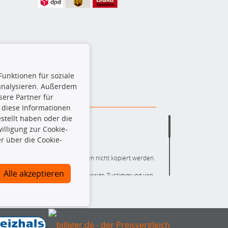
Funktionen für soziale
 analysieren. Außerdem
ere Partner für
 diese Informationen
stellt haben oder die
lligung zur Cookie-
r über die Cookie-
ere die gesamte Datenbank dürfen nicht kopiert werden.
Alle akzeptieren
r die gesamte Datenbank ohne vorherige Zustimmung von
ten und/oder diese Handlungen durch Dritte ausführen zu
 Urheberrechtsverletzung dar und wird verfolgt.
nlineshop identifizierte Ersatzteil auch tatsächlich dem