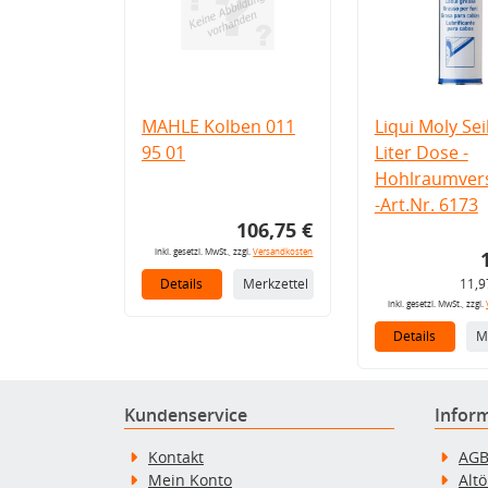
MAHLE Kolben 011
Liqui Moly Seil
95 01
Liter Dose -
Hohlraumvers
-Art.Nr. 6173
106,75 €
inkl. gesetzl. MwSt., zzgl.
Versandkosten
Details
Merkzettel
11,9
inkl. gesetzl. MwSt., zzgl.
Details
M
Kundenservice
Infor
Kontakt
AG
Mein Konto
Alt