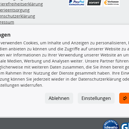
rierefreiheitserklärung
terieentsorgung
enschutzerklärung
ressum
errufsbelehrung
ngen
erruf des Vertrags
lung & Versand
 verwenden Cookies, um Inhalte und Anzeigen zu personalisieren, 
ien anbieten zu können und die Zugriffe auf unserer Website zu
en wir Informationen zu Ihrer Verwendung unserer Website an uns
rodukte
TecDoc Inside
iale Medien, Werbung und Analysen weiter. Unsere Partner führen
licherweise mit weiteren Daten zusammen, die Sie ihnen bereit ge
euchtung
 im Rahmen Ihrer Nutzung der Dienste gesammelt haben. Ihre Einwi
msbeläge
zung können Sie jederzeit wieder in der Datenschutzerklärung ode
msscheiben
stellungen widerrufen.
plungssatz
Die hier angezeigten Daten insbesond
rlenker
Ablehnen
Einstellungen
lager
Es ist zu unterlassen, die Daten ode
ßdämpfer
TecDoc zu vervielfältigen, zu verbrei
lassen. Ein Zuwiderhandeln stellt eine
Bitte prüfen Sie, ob das über unseren O
gesuchten Ersatzteil entspricht.