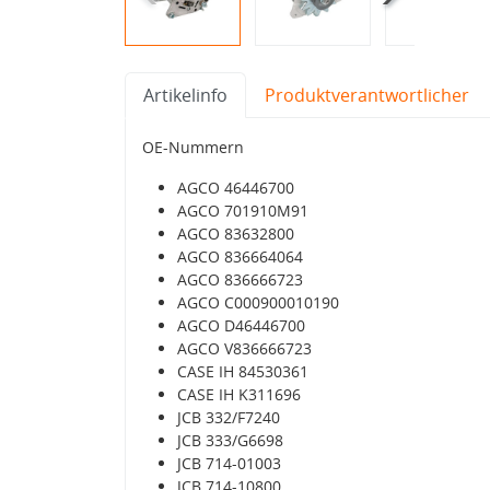
Artikelinfo
Produktverantwortlicher
OE-Nummern
AGCO 46446700
AGCO 701910M91
AGCO 83632800
AGCO 836664064
AGCO 836666723
AGCO C000900010190
AGCO D46446700
AGCO V836666723
CASE IH 84530361
CASE IH K311696
JCB 332/F7240
JCB 333/G6698
JCB 714-01003
JCB 714-10800