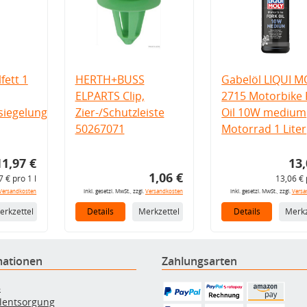
fett 1
HERTH+BUSS
Gabelöl LIQUI M
ELPARTS Clip,
2715 Motorbike 
iegelung
Zier-/Schutzleiste
Oil 10W medium
50267071
Motorrad 1 Liter
11,97 €
13,
1,06 €
7 € pro 1 l
13,06 € 
Versandkosten
inkl. gesetzl. MwSt., zzgl.
Versandkosten
inkl. gesetzl. MwSt., zzgl.
Versa
erkzettel
Details
Merkzettel
Details
Merkz
mationen
Zahlungsarten
B
ölentsorgung