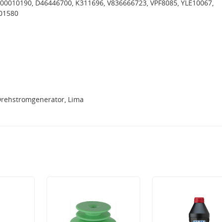
00010190, D46446700, K311696, V836666723, VPF8085, YLE10067,
01580
Drehstromgenerator, Lima