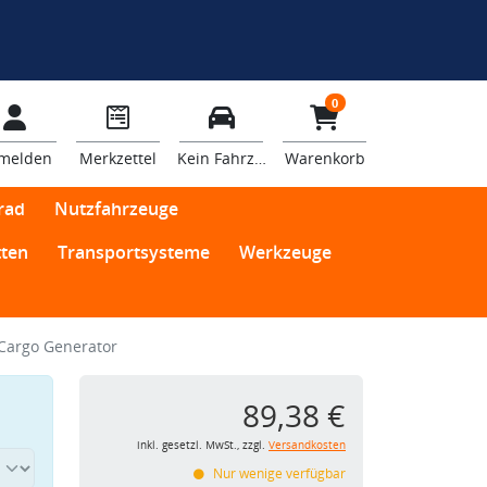
0
melden
Merkzettel
Kein Fahrzeug
Warenkorb
rad
Nutzfahrzeuge
ten
Transportsysteme
Werkzeuge
Cargo Generator
89,38 €
inkl. gesetzl. MwSt., zzgl.
Versandkosten
Nur wenige verfügbar