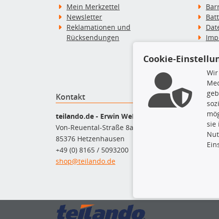
Mein Merkzettel
Bar
Newsletter
Bat
Reklamationen und
Dat
Rücksendungen
Imp
Wid
Cookie-Einstellu
Wid
Zah
Wir
Med
geb
Kontakt
Top P
soz
mög
Bel
teilando.de - Erwin Weber GmbH
sie
Bre
Von-Reuental-Straße 8a
Nut
Bre
85376 Hetzenhausen
Ein
Kup
+49 (0) 8165 / 5093200
Que
shop@teilando.de
Rad
Sto