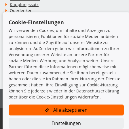
Kupplungssatz
Querlenker
Radlager
Cookie-Einstellungen
Stoßdämpfer
Wir verwenden Cookies, um Inhalte und Anzeigen zu
personalisieren, Funktionen für soziale Medien anbieten
TecDoc Inside
zu können und die Zugriffe auf unserer Website zu
analysieren. Außerdem geben wir Informationen zu Ihrer
Verwendung unserer Website an unsere Partner für
soziale Medien, Werbung und Analysen weiter. Unsere
Partner führen diese Informationen möglicherweise mit
Die hier angezeigten Daten insbesondere die gesamte Datenbank dürfen
weiteren Daten zusammen, die Sie ihnen bereit gestellt
nicht kopiert werden.
haben oder die sie im Rahmen Ihrer Nutzung der Dienste
gesammelt haben. Ihre Einwilligung zur Cookie-Nutzung
Es ist zu unterlassen, die Daten oder die gesamte Datenbank ohne
können Sie jederzeit wieder in der Datenschutzerklärung
vorherige Zustimmung von TecDoc zu vervielfältigen, zu verbreiten
oder über die Cookie-Einstellungen widerrufen.
und/oder diese Handlungen durch Dritte ausführen zu lassen. Ein
Zuwiderhandeln stellt eine Urheberrechtsverletzung dar und wird verfolgt.
Alle akzeptieren
Bitte prüfen Sie, ob das über unseren Onlineshop identifizierte Ersatzteil
auch tatsächlich dem gesuchten Ersatzteil entspricht.
Einstellungen
Gegebenenfalls sind ergänzende Informationen notwendig, um