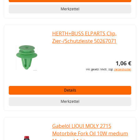
Merkzettel
HERTH+BUSS ELPARTS Clip,
Zier-/Schutzleiste 50267071
1,06 €
inkl. gesetzl. MwSt., zzgl.
Versandkosten
Details
Merkzettel
Gabelöl LIQUI MOLY 2715
Motorbike Fork Oil 10W medium