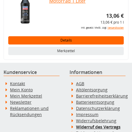
Motorrad 1 Liter
13,06 €
13,06 € pro 1 l
inkl. gesetzl. MwSt., zzgl.
Versandkosten
Details
Merkzettel
Kundenservice
Informationen
Kontakt
AGB
Mein Konto
Altölentsorgung
Mein Merkzettel
Barrierefreiheitserklärung
Newsletter
Batterieentsorgung
Reklamationen und
Datenschutzerklärung
Rücksendungen
Impressum
Widerrufsbelehrung
Widerruf des Vertrags