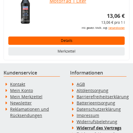
Motorrad 1 Liter
13,06 €
13,06 € pro 1 l
inkl. gesetzl. MwSt., zzgl.
Versandkosten
Details
Merkzettel
Kundenservice
Informationen
Kontakt
AGB
Mein Konto
Altölentsorgung
Mein Merkzettel
Barrierefreiheitserklärung
Newsletter
Batterieentsorgung
Reklamationen und
Datenschutzerklärung
Rücksendungen
Impressum
Widerrufsbelehrung
Widerruf des Vertrags