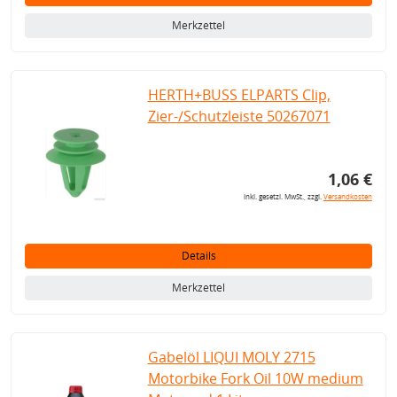
Merkzettel
HERTH+BUSS ELPARTS Clip,
Zier-/Schutzleiste 50267071
1,06 €
inkl. gesetzl. MwSt., zzgl.
Versandkosten
Details
Merkzettel
Gabelöl LIQUI MOLY 2715
Motorbike Fork Oil 10W medium