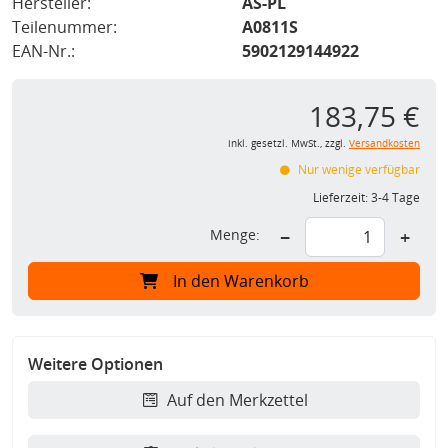
Hersteller:
AS-PL
Teilenummer:
A0811S
EAN-Nr.:
5902129144922
183,75 €
inkl. gesetzl. MwSt., zzgl.
Versandkosten
Nur wenige verfügbar
Lieferzeit:
3-4 Tage
Menge:
−
+
In den Warenkorb
Weitere Optionen
Auf den Merkzettel