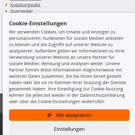
Kupplungssatz
Querlenker
Radlager
Cookie-Einstellungen
Stoßdämpfer
Wir verwenden Cookies, um Inhalte und Anzeigen zu
personalisieren, Funktionen für soziale Medien anbieten
TecDoc Inside
zu können und die Zugriffe auf unserer Website zu
analysieren. Außerdem geben wir Informationen zu Ihrer
Verwendung unserer Website an unsere Partner für
soziale Medien, Werbung und Analysen weiter. Unsere
Partner führen diese Informationen möglicherweise mit
Die hier angezeigten Daten insbesondere die gesamte Datenbank dürfen
weiteren Daten zusammen, die Sie ihnen bereit gestellt
nicht kopiert werden.
haben oder die sie im Rahmen Ihrer Nutzung der Dienste
gesammelt haben. Ihre Einwilligung zur Cookie-Nutzung
Es ist zu unterlassen, die Daten oder die gesamte Datenbank ohne
können Sie jederzeit wieder in der Datenschutzerklärung
vorherige Zustimmung von TecDoc zu vervielfältigen, zu verbreiten
oder über die Cookie-Einstellungen widerrufen.
und/oder diese Handlungen durch Dritte ausführen zu lassen. Ein
Zuwiderhandeln stellt eine Urheberrechtsverletzung dar und wird verfolgt.
Alle akzeptieren
Bitte prüfen Sie, ob das über unseren Onlineshop identifizierte Ersatzteil
auch tatsächlich dem gesuchten Ersatzteil entspricht.
Einstellungen
Gegebenenfalls sind ergänzende Informationen notwendig, um