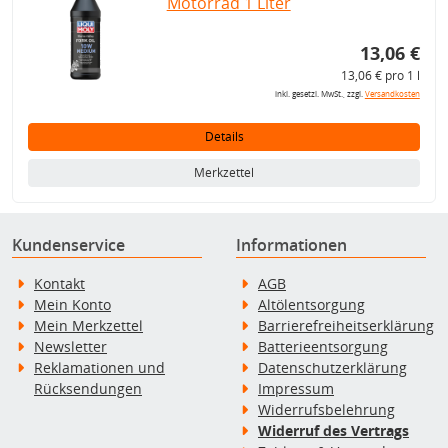
Motorrad 1 Liter
13,06 €
13,06 € pro 1 l
inkl. gesetzl. MwSt., zzgl.
Versandkosten
Details
Merkzettel
Kundenservice
Informationen
Kontakt
AGB
Mein Konto
Altölentsorgung
Mein Merkzettel
Barrierefreiheitserklärung
Newsletter
Batterieentsorgung
Reklamationen und
Datenschutzerklärung
Rücksendungen
Impressum
Widerrufsbelehrung
Widerruf des Vertrags