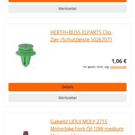
Merkzettel
HERTH+BUSS ELPARTS Clip,
Zier-/Schutzleiste 50267071
1,06 €
inkl. gesetzl. MwSt., zzgl.
Versandkosten
Details
Merkzettel
Gabelöl LIQUI MOLY 2715
Motorbike Fork Oil 10W medium