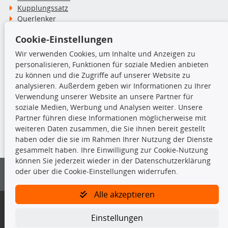
Kupplungssatz
Querlenker
Radlager
Cookie-Einstellungen
Stoßdämpfer
Wir verwenden Cookies, um Inhalte und Anzeigen zu
personalisieren, Funktionen für soziale Medien anbieten
TecDoc Inside
zu können und die Zugriffe auf unserer Website zu
analysieren. Außerdem geben wir Informationen zu Ihrer
Verwendung unserer Website an unsere Partner für
soziale Medien, Werbung und Analysen weiter. Unsere
Partner führen diese Informationen möglicherweise mit
Die hier angezeigten Daten insbesondere die gesamte Datenbank dürfen
weiteren Daten zusammen, die Sie ihnen bereit gestellt
nicht kopiert werden.
haben oder die sie im Rahmen Ihrer Nutzung der Dienste
gesammelt haben. Ihre Einwilligung zur Cookie-Nutzung
Es ist zu unterlassen, die Daten oder die gesamte Datenbank ohne
können Sie jederzeit wieder in der Datenschutzerklärung
vorherige Zustimmung von TecDoc zu vervielfältigen, zu verbreiten
oder über die Cookie-Einstellungen widerrufen.
und/oder diese Handlungen durch Dritte ausführen zu lassen. Ein
Zuwiderhandeln stellt eine Urheberrechtsverletzung dar und wird verfolgt.
Alle akzeptieren
Bitte prüfen Sie, ob das über unseren Onlineshop identifizierte Ersatzteil
auch tatsächlich dem gesuchten Ersatzteil entspricht.
Einstellungen
Gegebenenfalls sind ergänzende Informationen notwendig, um