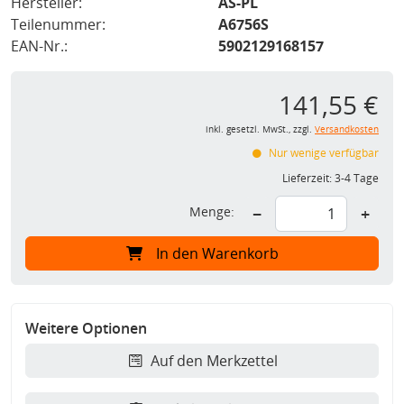
Hersteller:
AS-PL
Teilenummer:
A6756S
EAN-Nr.:
5902129168157
141,55 €
inkl. gesetzl. MwSt., zzgl.
Versandkosten
Nur wenige verfügbar
Lieferzeit:
3-4 Tage
Menge:
−
+
In den Warenkorb
Weitere Optionen
Auf den Merkzettel