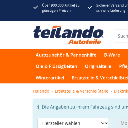
Über 900.000 Artikel zu
Sicherer Versand u
günstigen Preisen
schnelle Lieferung
Autozubehör & Pannenhilfe
B-Ware
Öle & Flüssigkeiten
Originalteile
Pfl
Winterartikel
Ersatzteile & Verschleißtei
Teilando
Ersatzteile & Verschleißteile
Elektrik
Die Angaben zu Ihrem Fahrzeug sind unvo