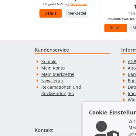
inkl. gesetzl. MwSt., zzgl.
Versandkosten
Details
Merkzettel
11,9
inkl. gesetzl. MwSt., zzgl.
Details
M
Kundenservice
Infor
Kontakt
AG
Mein Konto
Alt
Mein Merkzettel
Bar
Newsletter
Bat
Reklamationen und
Dat
Rücksendungen
Imp
Wid
Wid
Cookie-Einstellu
Zah
Wir
Med
Kontakt
Top P
geb