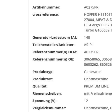
Artikelnummer:
A0275PR
crossreference:
HOFFER H5510574
27004, MEAT & 
HC-Cargo F 032 
Turbo G100639, 
Generator-Ladestrom [A]:
140
Teilehersteller/Anbieter:
AS-PL
Referenznummer(n) OEM:
A0275PR
Referenznummer(n) OE:
30658065, 30658
8603262, 860326
Produkttyp:
Generator
Produktart:
Lichtmaschine
Qualität:
PREMIUM LINE
Riemenscheiben:
mit Freilaufrie
Spannung [V]:
12
Vergleichsnummer:
Lichtmaschine, 