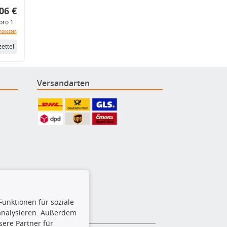
06 €
pro 1 l
ndkosten
ettel
Versandarten
Funktionen für soziale
 analysieren. Außerdem
ere Partner für