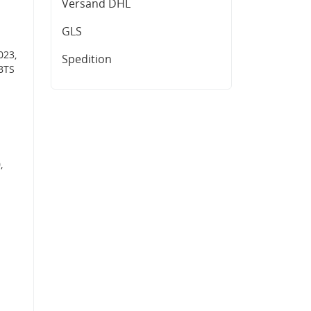
Versand DHL
GLS
023,
Spedition
BTS
,