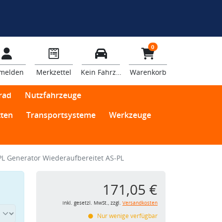
0
melden
Merkzettel
Kein Fahrzeug
Warenkorb
rad
Nutzfahrzeuge
ten
Transportsysteme
Werkzeuge
PL Generator Wiederaufbereitet AS-PL
171,05 €
inkl. gesetzl. MwSt., zzgl.
Versandkosten
Nur wenige verfügbar