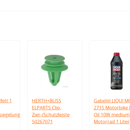
fett 1
HERTH+BUSS
Gabelöl LIQUI M
ELPARTS Clip,
2715 Motorbike 
iegelung
Zier-/Schutzleiste
Oil 10W medium
50267071
Motorrad 1 Liter