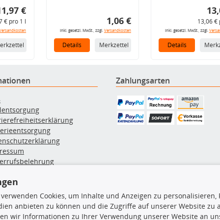
11,97 €
13,
1,06 €
7 € pro 1 l
13,06 € 
Versandkosten
inkl. gesetzl. MwSt., zzgl.
Versandkosten
inkl. gesetzl. MwSt., zzgl.
Versa
erkzettel
Details
Merkzettel
Details
Merkz
mationen
Zahlungsarten
B
ölentsorgung
rierefreiheitserklärung
terieentsorgung
enschutzerklärung
ressum
errufsbelehrung
erruf des Vertrags
ngen
lung & Versand
 verwenden Cookies, um Inhalte und Anzeigen zu personalisieren, 
ien anbieten zu können und die Zugriffe auf unserer Website zu
rodukte
TecDoc Inside
en wir Informationen zu Ihrer Verwendung unserer Website an uns