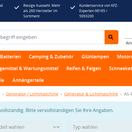
nd
Riesige Auswahl: Mehr
Kundenservice von KFZ-
als 260 Hersteller im
Experten 08165 /
Sortiment
5093200
An
Batterien
Camping & Zubehör
Glühlampen
Motor
egemittel & Wartungsmittel
Reifen & Felgen
Schneeket
le
Anhängerteile
Generator / Lichtmaschine
Generator & Lichtmaschine
AS-
llständig. Bitte vervollständigen Sie Ihre Angaben.