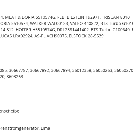
, MEAT & DORIA 5510574G, FEBI BILSTEIN 192971, TRISCAN 8310
DORIA 5510574, WALKER WAL00123, VALEO 440822, BTS Turbo G101
114 312, HOFFER H5510574G, DRI 2381441402, BTS Turbo G100640, 
LUCAS LRA02924, AS-PL ACH9007S, ELSTOCK 28-5539
085, 30667787, 30667892, 30667894, 36012358, 36050263, 36050270
20, 8603263
menscheibe
Drehstromgenerator, Lima