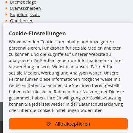
Bremsbeläge
Bremsscheiben
Kupplungssatz
Querlenker
Radlager
Cookie-Einstellungen
Stoßdämpfer
Wir verwenden Cookies, um Inhalte und Anzeigen zu
personalisieren, Funktionen für soziale Medien anbieten
TecDoc Inside
zu können und die Zugriffe auf unserer Website zu
analysieren. Außerdem geben wir Informationen zu Ihrer
Verwendung unserer Website an unsere Partner für
soziale Medien, Werbung und Analysen weiter. Unsere
Partner führen diese Informationen möglicherweise mit
Die hier angezeigten Daten insbesondere die gesamte Datenbank dürfen
weiteren Daten zusammen, die Sie ihnen bereit gestellt
nicht kopiert werden.
haben oder die sie im Rahmen Ihrer Nutzung der Dienste
gesammelt haben. Ihre Einwilligung zur Cookie-Nutzung
Es ist zu unterlassen, die Daten oder die gesamte Datenbank ohne
können Sie jederzeit wieder in der Datenschutzerklärung
vorherige Zustimmung von TecDoc zu vervielfältigen, zu verbreiten
und/oder diese Handlungen durch Dritte ausführen zu lassen. Ein
oder über die Cookie-Einstellungen widerrufen.
Zuwiderhandeln stellt eine Urheberrechtsverletzung dar und wird verfolgt.
Alle akzeptieren
Bitte prüfen Sie, ob das über unseren Onlineshop identifizierte Ersatzteil
auch tatsächlich dem gesuchten Ersatzteil entspricht.