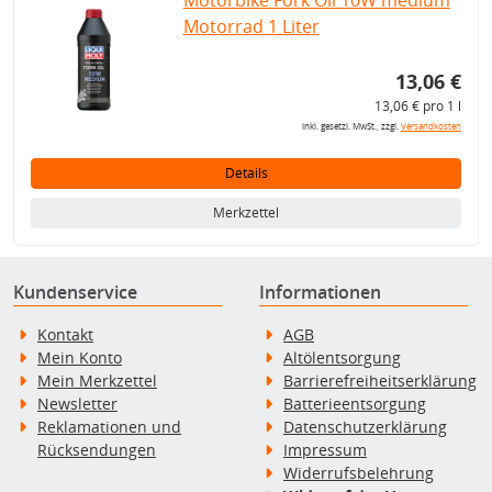
Motorbike Fork Oil 10W medium
Motorrad 1 Liter
13,06 €
13,06 € pro 1 l
inkl. gesetzl. MwSt., zzgl.
Versandkosten
Details
Merkzettel
Kundenservice
Informationen
Kontakt
AGB
Mein Konto
Altölentsorgung
Mein Merkzettel
Barrierefreiheitserklärung
Newsletter
Batterieentsorgung
Reklamationen und
Datenschutzerklärung
Rücksendungen
Impressum
Widerrufsbelehrung