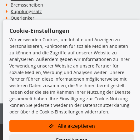
Bremsscheiben
Kupplungssatz
Querlenker
Radlager
Cookie-Einstellungen
Stoßdämpfer
Wir verwenden Cookies, um Inhalte und Anzeigen zu
personalisieren, Funktionen für soziale Medien anbieten
TecDoc Inside
zu können und die Zugriffe auf unserer Website zu
analysieren. Außerdem geben wir Informationen zu Ihrer
Verwendung unserer Website an unsere Partner für
soziale Medien, Werbung und Analysen weiter. Unsere
Partner führen diese Informationen möglicherweise mit
Die hier angezeigten Daten insbesondere die gesamte Datenbank dürfen
weiteren Daten zusammen, die Sie ihnen bereit gestellt
nicht kopiert werden.
haben oder die sie im Rahmen Ihrer Nutzung der Dienste
gesammelt haben. Ihre Einwilligung zur Cookie-Nutzung
Es ist zu unterlassen, die Daten oder die gesamte Datenbank ohne
können Sie jederzeit wieder in der Datenschutzerklärung
vorherige Zustimmung von TecDoc zu vervielfältigen, zu verbreiten
oder über die Cookie-Einstellungen widerrufen.
und/oder diese Handlungen durch Dritte ausführen zu lassen. Ein
Zuwiderhandeln stellt eine Urheberrechtsverletzung dar und wird verfolgt.
Alle akzeptieren
Bitte prüfen Sie, ob das über unseren Onlineshop identifizierte Ersatzteil
auch tatsächlich dem gesuchten Ersatzteil entspricht.