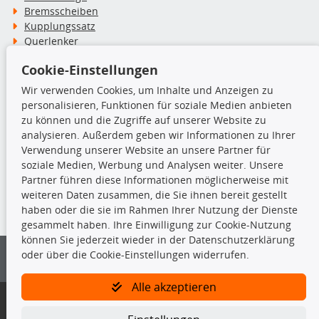
Bremsscheiben
Kupplungssatz
Querlenker
Radlager
Cookie-Einstellungen
Stoßdämpfer
Wir verwenden Cookies, um Inhalte und Anzeigen zu
personalisieren, Funktionen für soziale Medien anbieten
TecDoc Inside
zu können und die Zugriffe auf unserer Website zu
analysieren. Außerdem geben wir Informationen zu Ihrer
Verwendung unserer Website an unsere Partner für
soziale Medien, Werbung und Analysen weiter. Unsere
Partner führen diese Informationen möglicherweise mit
Die hier angezeigten Daten insbesondere die gesamte Datenbank dürfen
weiteren Daten zusammen, die Sie ihnen bereit gestellt
nicht kopiert werden.
haben oder die sie im Rahmen Ihrer Nutzung der Dienste
gesammelt haben. Ihre Einwilligung zur Cookie-Nutzung
Es ist zu unterlassen, die Daten oder die gesamte Datenbank ohne
können Sie jederzeit wieder in der Datenschutzerklärung
vorherige Zustimmung von TecDoc zu vervielfältigen, zu verbreiten
oder über die Cookie-Einstellungen widerrufen.
und/oder diese Handlungen durch Dritte ausführen zu lassen. Ein
Zuwiderhandeln stellt eine Urheberrechtsverletzung dar und wird verfolgt.
Alle akzeptieren
Bitte prüfen Sie, ob das über unseren Onlineshop identifizierte Ersatzteil
auch tatsächlich dem gesuchten Ersatzteil entspricht.