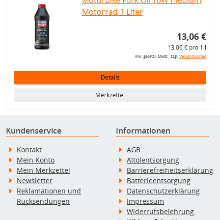
Motorbike Fork Oil 10W medium
Motorrad 1 Liter
13,06 €
13,06 € pro 1 l
inkl. gesetzl. MwSt., zzgl.
Versandkosten
Details
Merkzettel
Kundenservice
Informationen
Kontakt
AGB
Mein Konto
Altölentsorgung
Mein Merkzettel
Barrierefreiheitserklärung
Newsletter
Batterieentsorgung
Reklamationen und
Datenschutzerklärung
Rücksendungen
Impressum
Widerrufsbelehrung