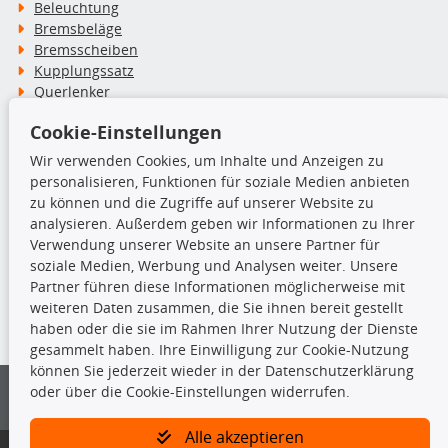
Beleuchtung
Bremsbeläge
Bremsscheiben
Kupplungssatz
Querlenker
Radlager
Cookie-Einstellungen
Stoßdämpfer
Wir verwenden Cookies, um Inhalte und Anzeigen zu
personalisieren, Funktionen für soziale Medien anbieten
TecDoc Inside
zu können und die Zugriffe auf unserer Website zu
analysieren. Außerdem geben wir Informationen zu Ihrer
Verwendung unserer Website an unsere Partner für
soziale Medien, Werbung und Analysen weiter. Unsere
Partner führen diese Informationen möglicherweise mit
Die hier angezeigten Daten insbesondere die gesamte Datenbank dürfen
weiteren Daten zusammen, die Sie ihnen bereit gestellt
nicht kopiert werden.
haben oder die sie im Rahmen Ihrer Nutzung der Dienste
gesammelt haben. Ihre Einwilligung zur Cookie-Nutzung
Es ist zu unterlassen, die Daten oder die gesamte Datenbank ohne
können Sie jederzeit wieder in der Datenschutzerklärung
vorherige Zustimmung von TecDoc zu vervielfältigen, zu verbreiten
oder über die Cookie-Einstellungen widerrufen.
und/oder diese Handlungen durch Dritte ausführen zu lassen. Ein
Zuwiderhandeln stellt eine Urheberrechtsverletzung dar und wird verfolgt.
Alle akzeptieren
Bitte prüfen Sie, ob das über unseren Onlineshop identifizierte Ersatzteil